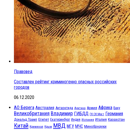
Правовед
Составлен рейтинг криминогенно опасных российских
городов
06.12.2020
АО Берега
Африка
Австралия
Антарктида
Армия
Баку
Арктика
Великобритания
Владимир
ГИБДД
Германия
ГК СК Мост
Египет
Казахстан
Италия
Дональд Трамп
Екатеринбург
Индия
Испания
МВД
Китай
МЧС
МГУ
Минобрнауки
Криминал
Крым