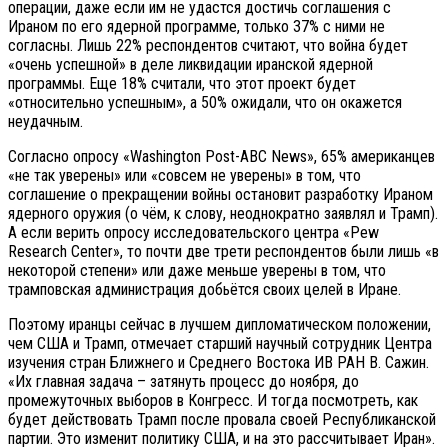
операции, даже если им не удастся достичь соглашения с
Ираном по его ядерной программе, только 37% с ними не
согласны. Лишь 22% респондентов считают, что война будет
«очень успешной» в деле ликвидации иранской ядерной
программы. Еще 18% считали, что этот проект будет
«относительно успешным», а 50% ожидали, что он окажется
неудачным.
Согласно опросу «Washington Post-ABC News», 65% американцев
«не так уверены» или «совсем не уверены» в том, что
соглашение о прекращении войны остановит разработку Ираном
ядерного оружия (о чём, к слову, неоднократно заявлял и Трамп).
А если верить опросу исследовательского центра «Pew
Research Center», то почти две трети респондентов были лишь «в
некоторой степени» или даже меньше уверены в том, что
трамповская администрация добьётся своих целей в Иране.
Поэтому иранцы сейчас в лучшем дипломатическом положении,
чем США и Трамп, отмечает старший научный сотрудник Центра
изучения стран Ближнего и Среднего Востока ИВ РАН В. Сажин.
«Их главная задача – затянуть процесс до ноября, до
промежуточных выборов в Конгресс. И тогда посмотреть, как
будет действовать Трамп после провала своей Республиканской
партии. Это изменит политику США, и на это рассчитывает Иран».