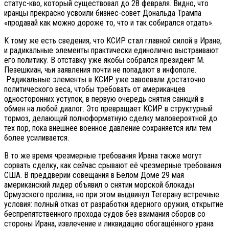
статус-кво, который существовал до 28 февраля. Видно, что
иранцы прекрасно усвоили бизнес-совет Дональда Трампа
«продавай как можно дороже то, что и так собирался отдать».
К тому же есть сведения, что КСИР стал главной силой в Иране,
и радикальные элементы практически единолично выстраивают
его политику. В отставку уже якобы собрался президент М.
Пезешкиан, чьи заявления почти не попадают в инфополе.
Радикальные элементы в КСИР уже завоевали достаточно
политического веса, чтобы требовать от американцев
односторонних уступок, в первую очередь снятия санкций в
обмен на любой диалог. Это превращает КСИР в структурный
тормоз, делающий полноформатную сделку маловероятной до
тех пор, пока внешнее военное давление сохраняется или тем
более усиливается.
В то же время чрезмерные требования Ирана также могут
сорвать сделку, как сейчас срывают её чрезмерные требования
США. В преддверии совещания в Белом Доме 29 мая
американский лидер объявил о снятии морской блокады
Ормузского пролива, но при этом выдвинул Тегерану встречные
условия: полный отказ от разработки ядерного оружия, открытие
беспрепятственного прохода судов без взимания сборов со
стороны Ирана, извлечение и ликвидацию обогащённого урана