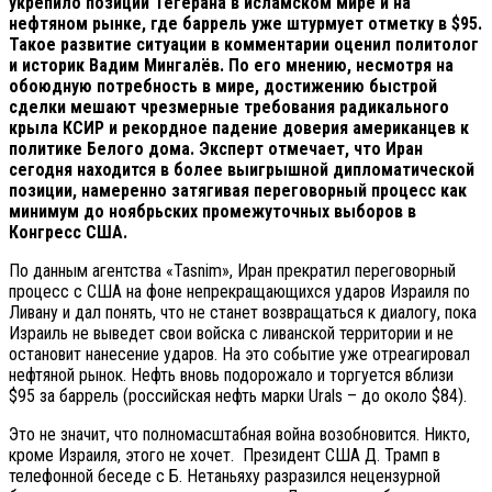
укрепило позиции Тегерана в исламском мире и на
нефтяном рынке, где баррель уже штурмует отметку в $95.
Такое развитие ситуации в комментарии оценил политолог
и историк Вадим Мингалёв. По его мнению, несмотря на
обоюдную потребность в мире, достижению быстрой
сделки мешают чрезмерные требования радикального
крыла КСИР и рекордное падение доверия американцев к
политике Белого дома. Эксперт отмечает, что Иран
сегодня находится в более выигрышной дипломатической
позиции, намеренно затягивая переговорный процесс как
минимум до ноябрьских промежуточных выборов в
Конгресс США.
По данным агентства «Tasnim», Иран прекратил переговорный
процесс с США на фоне непрекращающихся ударов Израиля по
Ливану и дал понять, что не станет возвращаться к диалогу, пока
Израиль не выведет свои войска с ливанской территории и не
остановит нанесение ударов. На это событие уже отреагировал
нефтяной рынок. Нефть вновь подорожало и торгуется вблизи
$95 за баррель (российская нефть марки Urals – до около $84).
Это не значит, что полномасштабная война возобновится. Никто,
кроме Израиля, этого не хочет. Президент США Д. Трамп в
телефонной беседе с Б. Нетаньяху разразился нецензурной