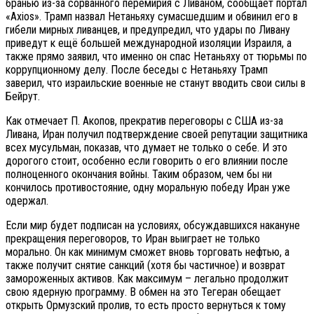
бранью из-за сорванного перемирия с Ливаном, сообщает портал
«Axios». Трамп назвал Нетаньяху сумасшедшим и обвинил его в
гибели мирных ливанцев, и предупредил, что удары по Ливану
приведут к ещё большей международной изоляции Израиля, а
также прямо заявил, что именно он спас Нетаньяху от тюрьмы по
коррупционному делу. После беседы с Нетаньяху Трамп
заверил, что израильские военные не станут вводить свои силы в
Бейрут.
Как отмечает П. Акопов, прекратив переговоры с США из-за
Ливана, Иран получил подтверждение своей репутации защитника
всех мусульман, показав, что думает не только о себе. И это
дорогого стоит, особенно если говорить о его влиянии после
полноценного окончания войны. Таким образом, чем бы ни
кончилось противостояние, одну моральную победу Иран уже
одержал.
Если мир будет подписан на условиях, обсуждавшихся накануне
прекращения переговоров, то Иран выиграет не только
морально. Он как минимум сможет вновь торговать нефтью, а
также получит снятие санкций (хотя бы частичное) и возврат
замороженных активов. Как максимум – легально продолжит
свою ядерную программу. В обмен на это Тегеран обещает
открыть Ормузский пролив, то есть просто вернуться к тому