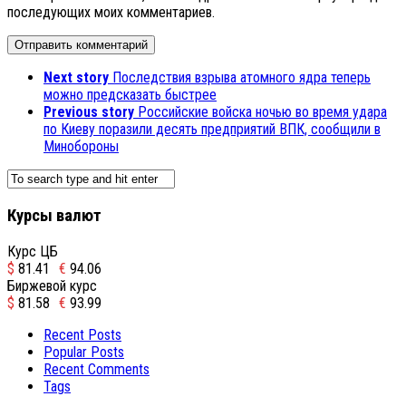
последующих моих комментариев.
Next story
Последствия взрыва атомного ядра теперь
можно предсказать быстрее
Previous story
Российские войска ночью во время удара
по Киеву поразили десять предприятий ВПК, сообщили в
Минобороны
Курсы валют
Курс ЦБ
$
81.41
€
94.06
Биржевой курс
$
81.58
€
93.99
Recent Posts
Popular Posts
Recent Comments
Tags