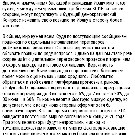
Впрочем, измученному блокадой и санкциями Ирану мир тоже
нужен, а между тем чрезмерные требования КСИР, со своей
стороны, могут подтолкнуть и будущий демократический
Конгресс изменить свою позицию по Ирану в сторону более
жёсткой.
В общем, мир нужен всем. Судя по поступающим сообщениям,
подвижки по отдельным направлениям переговоров
действительно возможны. Стороны, вероятно, пытаются
сблизить позиции по ряду вопросов. Однако на данном этапе речь
скорее идёт о длительном переговорном процессе и торге, чем
о скором выходе на итоговое соглашение. Вероятность
достижения всеобъемлющих договоренностей в ближайшее
время можно оценить как «ниже среднего». Любопытно
обратиться в этой связи к платформам прогнозных рынков.
«Polymarket» оценивает вероятность дальнейшего прекращения
огня или перемирия до 3 июня всего в 6%, до 7 июня – в 20%, до
30 июня – в 60%. Рынок не верит в быструю мирную сделку, но
допускает, что к концу июня стороны оформят хотя бы
временную паузу. В то же время с вероятностью в целых 71%
ожидается постоянное мирное соглашение к концу 2026 года.
При этом переговоры будут непростыми, и исход их
труднопредсказуем и зависит от многих факторов как внешне-,
так и внутриполитического характера (включая противостояние