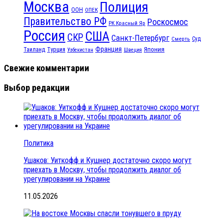
Москва
Полиция
ООН
ОПЕК
Правительство РФ
Роскосмос
РК Красный Яр
Россия
США
СКР
Санкт-Петербург
Смерть
Суд
Франция
Турция
Япония
Таиланд
Узбекистан
Швеция
Свежие комментарии
Выбор редакции
Политика
Ушаков: Уиткофф и Кушнер достаточно скоро могут
приехать в Москву, чтобы продолжить диалог об
урегулировании на Украине
11.05.2026