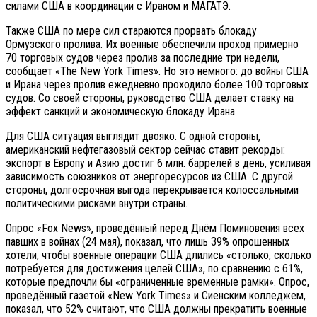
силами США в координации с Ираном и МАГАТЭ.
Также США по мере сил стараются прорвать блокаду
Ормузского пролива. Их военные обеспечили проход примерно
70 торговых судов через пролив за последние три недели,
сообщает «The New York Times». Но это немного: до войны США
и Ирана через пролив ежедневно проходило более 100 торговых
судов. Со своей стороны, руководство США делает ставку на
эффект санкций и экономическую блокаду Ирана.
Для США ситуация выглядит двояко. С одной стороны,
американский нефтегазовый сектор сейчас ставит рекорды:
экспорт в Европу и Азию достиг 6 млн. баррелей в день, усиливая
зависимость союзников от энергоресурсов из США. С другой
стороны, долгосрочная выгода перекрывается колоссальными
политическими рисками внутри страны.
Опрос «Fox News», проведённый перед Днём Поминовения всех
павших в войнах (24 мая), показал, что лишь 39% опрошенных
хотели, чтобы военные операции США длились «столько, сколько
потребуется для достижения целей США», по сравнению с 61%,
которые предпочли бы «ограниченные временные рамки». Опрос,
проведённый газетой «New York Times» и Сиенским колледжем,
показал, что 52% считают, что США должны прекратить военные