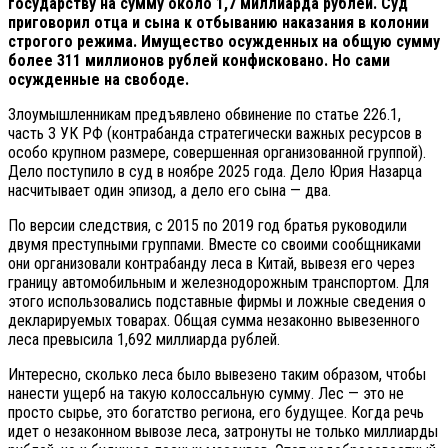
государству на сумму около 1,7 миллиарда рублей. Суд
приговорил отца и сына к отбыванию наказания в колонии
строгого режима. Имущество осужденных на общую сумму
более 311 миллионов рублей конфисковано. Но сами
осужденные на свободе.
Злоумышленникам предъявлено обвинение по статье 226.1,
часть 3 УК РФ (контрабанда стратегически важных ресурсов в
особо крупном размере, совершенная организованной группой).
Дело поступило в суд в ноябре 2025 года. Дело Юрия Назарца
насчитывает один эпизод, а дело его сына — два.
По версии следствия, с 2015 по 2019 год братья руководили
двумя преступными группами. Вместе со своими сообщниками
они организовали контрабанду леса в Китай, вывезя его через
границу автомобильным и железнодорожным транспортом. Для
этого использовались подставные фирмы и ложные сведения о
декларируемых товарах. Общая сумма незаконно вывезенного
леса превысила 1,692 миллиарда рублей.
Интересно, сколько леса было вывезено таким образом, чтобы
нанести ущерб на такую колоссальную сумму. Лес — это не
просто сырье, это богатство региона, его будущее. Когда речь
идет о незаконном вывозе леса, затронуты не только миллиарды