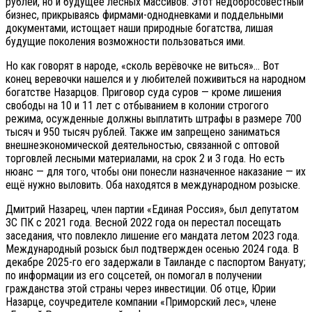
рублей, но и будущее лесных массивов. Этот недобросовестный
бизнес, прикрываясь фирмами-однодневками и поддельными
документами, истощает наши природные богатства, лишая
будущие поколения возможности пользоваться ими.
Но как говорят в народе, «сколь верёвочке не виться»… Вот
конец веревочки нашелся и у любителей поживиться на народном
богатстве Назарцов. Приговор суда суров — кроме лишения
свободы на 10 и 11 лет с отбыванием в колонии строгого
режима, осужденные должны выплатить штрафы в размере 700
тысяч и 950 тысяч рублей. Также им запрещено заниматься
внешнеэкономической деятельностью, связанной с оптовой
торговлей лесными материалами, на срок 2 и 3 года. Но есть
нюанс — для того, чтобы они понесли назначенное наказание — их
ещё нужно выловить. Оба находятся в международном розыске.
Дмитрий Назарец, член партии «Единая Россия», был депутатом
ЗС ПК с 2021 года. Весной 2022 года он перестал посещать
заседания, что повлекло лишение его мандата летом 2023 года.
Международный розыск был подтвержден осенью 2024 года. В
декабре 2025-го его задержали в Таиланде с паспортом Вануату;
по информации из его соцсетей, он помогал в получении
гражданства этой страны через инвестиции. Об отце, Юрии
Назарце, соучредителе компании «Приморский лес», члене