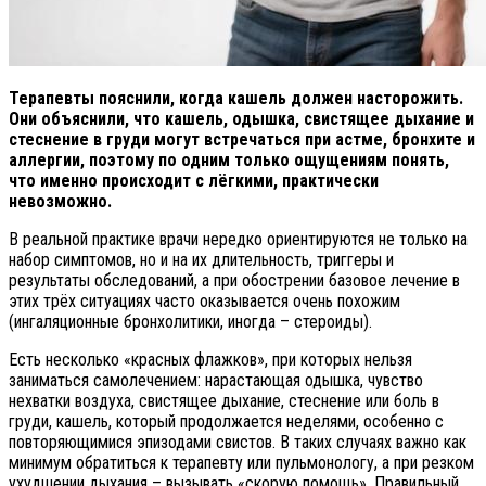
Терапевты пояснили, когда кашель должен насторожить.
Они объяснили, что кашель, одышка, свистящее дыхание и
стеснение в груди могут встречаться при астме, бронхите и
аллергии, поэтому по одним только ощущениям понять,
что именно происходит с лёгкими, практически
невозможно.
В реальной практике врачи нередко ориентируются не только на
набор симптомов, но и на их длительность, триггеры и
результаты обследований, а при обострении базовое лечение в
этих трёх ситуациях часто оказывается очень похожим
(ингаляционные бронхолитики, иногда – стероиды).
Есть несколько «красных флажков», при которых нельзя
заниматься самолечением: нарастающая одышка, чувство
нехватки воздуха, свистящее дыхание, стеснение или боль в
груди, кашель, который продолжается неделями, особенно с
повторяющимися эпизодами свистов. В таких случаях важно как
минимум обратиться к терапевту или пульмонологу, а при резком
ухудшении дыхания – вызывать «скорую помощь». Правильный