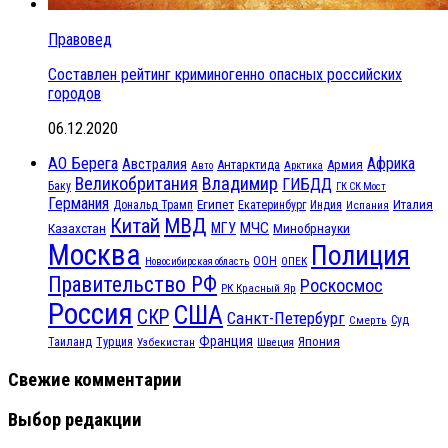
Правовед
Составлен рейтинг криминогенно опасных российских
городов
06.12.2020
АО Берега
Африка
Австралия
Антарктида
Армия
Авто
Арктика
Великобритания
Владимир
ГИБДД
Баку
ГК СК Мост
Германия
Египет
Италия
Дональд Трамп
Екатеринбург
Индия
Испания
МВД
Китай
МЧС
Казахстан
МГУ
Минобрнауки
Москва
Полиция
ООН
ОПЕК
Новосибирская область
Правительство РФ
Роскосмос
РК Красный Яр
Россия
США
СКР
Санкт-Петербург
Смерть
Суд
Франция
Турция
Япония
Таиланд
Узбекистан
Швеция
Свежие комментарии
Выбор редакции