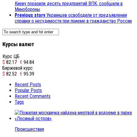
Киеву поразили десять предприятий ВПК, сообщили в
Минобороны
Previous story
Украинцев освободили от предъявления
справки о несудимости при приеме в гражданство России
Курсы валют
Курс ЦБ
$
82.17
€
94.84
Биржевой курс
$
82.52
€
95.39
Recent Posts
Popular Posts
Recent Comments
Tags
Происшествия