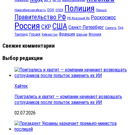
Криминал
Полиция
ООН
ОПЕК
Новосибирская область
Польша
Правительство РФ
Роскосмос
РК Красный Яр
Россия
США
СКР
Санкт-Петербург
Смерть
Суд
Франция
Турция
Япония
Таиланд
Узбекистан
Швеция
Свежие комментарии
Выбор редакции
Хайтек
Поигрались и хватит — компании начинают возвращать
сотрудников после попыток заменить их ИИ
02.07.2026