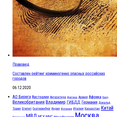
Правовед
Составлен рейтинг криминогенно опасных российских
городов
06.12.2020
АО Берега
Австралия
Африка
Антарктида
Армия
Баку
Арктика
Великобритания
Владимир
ГИБДД
Германия
Дональд
Китай
Египет
Казахстан
Италия
Трамп
Екатеринбург
Индия
Испания
Москва
МВД
МЧС
МГУ
Минобрнауки