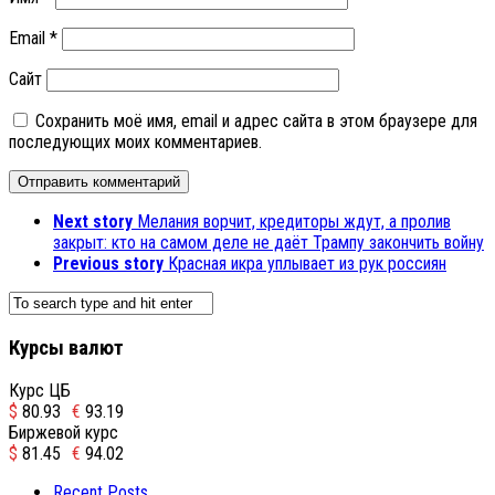
Email
*
Сайт
Сохранить моё имя, email и адрес сайта в этом браузере для
последующих моих комментариев.
Next story
Мелания ворчит, кредиторы ждут, а пролив
закрыт: кто на самом деле не даёт Трампу закончить войну
Previous story
Красная икра уплывает из рук россиян
Курсы валют
Курс ЦБ
$
80.93
€
93.19
Биржевой курс
$
81.45
€
94.02
Recent Posts