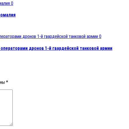
0
аномалия
0
и операторами дронов 1-й гвардейской танковой армии
ены
*