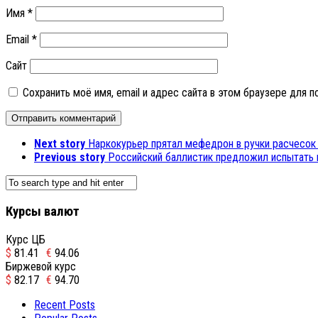
Имя
*
Email
*
Сайт
Сохранить моё имя, email и адрес сайта в этом браузере для
Next story
Наркокурьер прятал мефедрон в ручки расчесок
Previous story
Российский баллистик предложил испытать 
Курсы валют
Курс ЦБ
$
81.41
€
94.06
Биржевой курс
$
82.17
€
94.70
Recent Posts