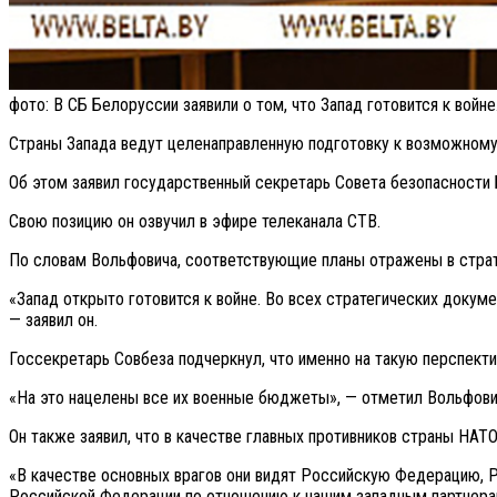
фото: В СБ Белоруссии заявили о том, что Запад готовится к войне
Страны Запада ведут целенаправленную подготовку к возможному
Об этом заявил государственный секретарь Совета безопасности
Свою позицию он озвучил в эфире телеканала СТВ.
По словам Вольфовича, соответствующие планы отражены в страт
«Запад открыто готовится к войне. Во всех стратегических докум
— заявил он.
Госсекретарь Совбеза подчеркнул, что именно на такую перспект
«На это нацелены все их военные бюджеты», — отметил Вольфови
Он также заявил, что в качестве главных противников страны НАТ
«В качестве основных врагов они видят Российскую Федерацию, Ре
Российской Федерации по отношению к нашим западным партнерам