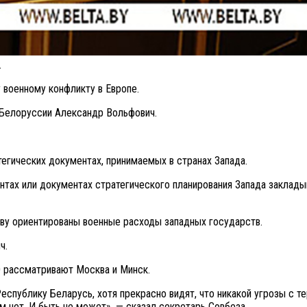
.
 военному конфликту в Европе.
 Белоруссии Александр Вольфович.
егических документах, принимаемых в странах Запада.
ентах или документах стратегического планирования Запада закладыв
иву ориентированы военные расходы западных государств.
ч.
О рассматривают Москва и Минск.
спублику Беларусь, хотя прекрасно видят, что никакой угрозы с т
 нет. И быть не может», — сказал секретарь Совбеза.