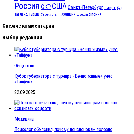
Россия
США
СКР
Санкт-Петербург
Смерть
Суд
Франция
Турция
Япония
Таиланд
Узбекистан
Швеция
Свежие комментарии
Выбор редакции
Общество
Кубок губернатора с турнира «Вечно живые» унес
«Тайфун»
22.09.2025
Медицина
Психолог объяснил, почему пенсионерам полезно