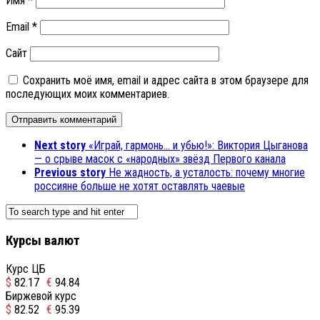
Имя
*
Email
*
Сайт
Сохранить моё имя, email и адрес сайта в этом браузере для
последующих моих комментариев.
Next story
«Играй, гармонь… и убью!»: Виктория Цыганова
— о срыве масок с «народных» звёзд Первого канала
Previous story
Не жадность, а усталость: почему многие
россияне больше не хотят оставлять чаевые
Курсы валют
Курс ЦБ
$
82.17
€
94.84
Биржевой курс
$
82.52
€
95.39