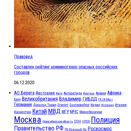
Правовед
Составлен рейтинг криминогенно опасных российских
городов
06.12.2020
АО Берега
Африка
Австралия
Антарктида
Армия
Авто
Арктика
Великобритания
Владимир
ГИБДД
Баку
ГК СК Мост
Германия
Египет
Италия
Дональд Трамп
Екатеринбург
Индия
Испания
МВД
Китай
МЧС
Казахстан
МГУ
Минобрнауки
Москва
Полиция
ООН
ОПЕК
Новосибирская область
Правительство РФ
Роскосмос
РК Красный Яр