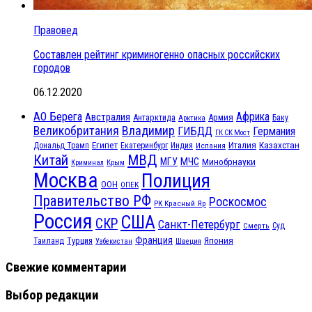
Правовед
Составлен рейтинг криминогенно опасных российских
городов
06.12.2020
АО Берега
Африка
Австралия
Антарктида
Армия
Баку
Арктика
Великобритания
Владимир
ГИБДД
Германия
ГК СК Мост
Египет
Казахстан
Италия
Дональд Трамп
Екатеринбург
Индия
Испания
МВД
Китай
МЧС
МГУ
Минобрнауки
Криминал
Крым
Москва
Полиция
ООН
ОПЕК
Правительство РФ
Роскосмос
РК Красный Яр
Россия
США
СКР
Санкт-Петербург
Смерть
Суд
Франция
Турция
Япония
Таиланд
Узбекистан
Швеция
Свежие комментарии
Выбор редакции