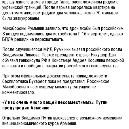
крышу жилого дома в городе Галац, расположенном рядом с
украинской границей. После взрыва загорелась квартира на
десятом этаже, пострадали два человека, около 70 жильцов
были эвакуированы.
Минобороны Румынии заявило, что дрон якобы был российским.
В воздух поднимались два истребителя F-16 и вертолет, однако
БПЛА решили не перехватывать.
После случившегося МИД Румынии вызвал российского посла
Владимира Липаева. Позже президент страны Никушор Дан
объявил генконсула РФ в Констанце Андрея Косилина персоной
нон грата и сообщил о закрытии российского генконсульства.
При этом официальных доказательств принадлежности
беспилотника Бухарест пока не представил. Российское
Минобороны к настоящему моменту ситуацию не
комментировало.
«У нас очень много вещей несовместимых»: Путин
предупредил Армению
Отдельно Владимир Путин высказался о возможном изменении
внешнеэкономического курса Армении.