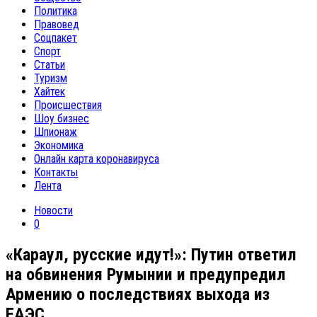
Политика
Правовед
Соцпакет
Спорт
Статьи
Туризм
Хайтек
Происшествия
Шоу бизнес
Шпионаж
Экономика
Онлайн карта коронавируса
Контакты
Лента
Новости
0
«Караул, русские идут!»: Путин ответил
на обвинения Румынии и предупредил
Армению о последствиях выхода из
ЕАЭС