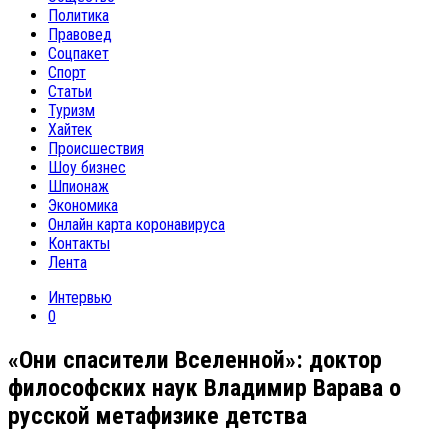
Политика
Правовед
Соцпакет
Спорт
Статьи
Туризм
Хайтек
Происшествия
Шоу бизнес
Шпионаж
Экономика
Онлайн карта коронавируса
Контакты
Лента
Интервью
0
«Они спасители Вселенной»: доктор
философских наук Владимир Варава о
русской метафизике детства