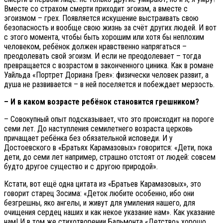
Вместе со страхом смерти приходит эгоизм, а вместе с
эгоизмом – грех. Появляется искушение выстраивать свою
безопасность и вообще свою жизнь за счёт других людей. И вот
с этого момента, чтобы быть хорошим или хотя бы неплохим
человеком, ребёнок должен нравственно напрягаться –
преодолевать свой эгоизм. И если не преодолевает – тогда
превращается с возрастом в законченного циника. Как в романе
Уайльда «Портрет Дориана Грея»: физически человек развит, а
душа не развивается – в ней поселяется и побеждает мерзость.
– И в каком возрасте ребёнок становится грешником?
– Совокупный опыт подсказывает, что это происходит на пороге
семи лет. До наступления семилетнего возраста церковь
причащает ребёнка без обязательной исповеди. И у
Достоевского в «Братьях Карамазовых» говорится: «Дети, пока
дети, до семи лет например, страшно отстоят от людей: совсем
будто другое существо и с другою природой».
Кстати, вот ещё одна цитата из «Братьев Карамазовых», это
говорит старец Зосима: «Деток любите особенно, ибо они
безгрешны, яко ангелы, и живут для умиления нашего, для
очищения сердец наших и как некое указание нам». Как указание
нам! И в том же стихотворении Бальмонта «Детство» хорошо