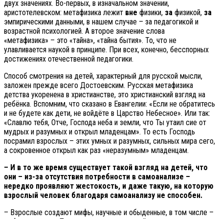
двух значениях. Во-первых, в изначальном значении,
аристотелевском: метафизика лежит
вне
физики,
за
физикой,
за
эмпирическими данными, в нашем случае – за педагогикой и
возрастной психологией. А второе значение слова
«метафизика» – это «тайна», «тайна бытия». То, что не
улавливается наукой в принципе. При всех, конечно, бесспорных
достижениях отечественной педагогики.
Способ смотрения на детей, характерный для русской мысли,
заложен прежде всего Достоевским. Русская метафизика
детства укоренена в христианстве, это христианский взгляд на
ребёнка. Вспомним, что сказано в Евангелии: «Если не обратитесь
и не будете как дети, не войдёте в Царство Небесное». Или так:
«Славлю тебя, Отче, Господа неба и земли, что Ты утаил сие от
мудрых и разумных и открыл младенцам». То есть Господь
посрамил взрослых – этих умных и разумных, сильных мира сего,
а сокровенное открыл как раз «неразумным» младенцам.
– И в то же время существует такой взгляд на детей, что
они – из-за отсутствия потребности в самоанализе –
нередко проявляют жестокость, и даже такую, на которую
взрослый человек благодаря самоанализу не способен.
– Взрослые создают мифы, научные и обыденные, в том числе –