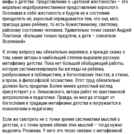
мифы о детстве. Представление о «детской жестокости» – это
морально недоброкачественное представление взрослого.
Осознавая в себе жестокость и будучи не в состоянии
преодолеть её, взрослый оправдывается тем, что она, мол,
присуща даже ребёнку, то есть божественному, светлому,
райскому состоянию человека. Удивительно точно сказал Андрей
Платонов: «Большие только предтечи, а дети – спасители
Вселенной».
К этому вопросу мы обязательно вернёмся, а прежде скажу о
том, какие авторы в наибольшей степени выразили русскую
метафизику детства. Пока нет большой обобщающей работы,
которая систематизировала бы взгляды на ребёнка,
разбросанные в публицистике, в богословских текстах, в стихах,
в прозе, в философской эссеистике. Этот труд обязательно
должен быть проделан. Более-менее целостный взгляд
присутствует у о. Зеньковского, автора работ по христианской
антропологии и педагогике. Правда, он иногда отходит от
богословия и традиции метафизики детства и погружается в
психологизм и педагогику.
Если же смотреть не с точки зрения систематики мыслей о
детстве, а с точки зрения обилия этих мыслей – тогда нужно
выделить Розанова. У него это тесно связано с метафизикой