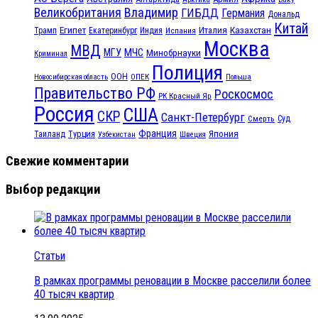
Великобритания
Владимир
ГИБДД
Германия
Дональд
Китай
Египет
Казахстан
Италия
Трамп
Екатеринбург
Индия
Испания
Москва
МВД
МЧС
МГУ
Минобрнауки
Криминал
Полиция
ООН
ОПЕК
Новосибирская область
Польша
Правительство РФ
Роскосмос
РК Красный Яр
Россия
США
СКР
Санкт-Петербург
Смерть
Суд
Франция
Турция
Япония
Таиланд
Узбекистан
Швеция
Свежие комментарии
Выбор редакции
Статьи
В рамках программы реновации в Москве расселили более
40 тысяч квартир