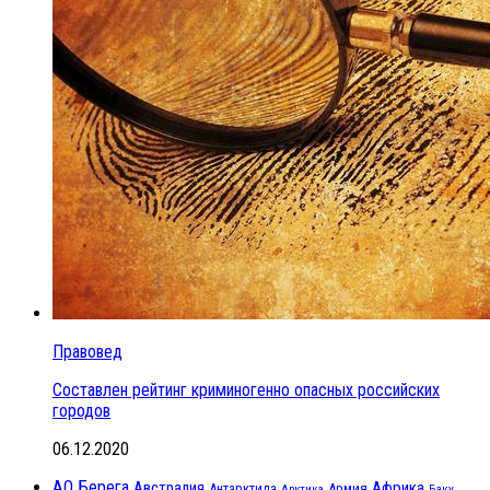
Правовед
Составлен рейтинг криминогенно опасных российских
городов
06.12.2020
АО Берега
Австралия
Африка
Антарктида
Армия
Баку
Арктика