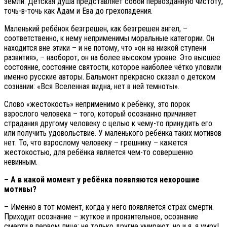
земли. Детская душа представляет собой первозданную чистоту,
точь-в-точь как Адам и Ева до грехопадения.
Маленький ребёнок безгрешен, как безгрешен ангел, –
соответственно, к нему неприменимы моральные категории. Он
находится вне этики – и не потому, что «он на низкой ступени
развития», – наоборот, он на более высоком уровне. Это высшее
состояние, состояние святости, которое наиболее чётко уловили
именно русские авторы. Бальмонт прекрасно сказал о детском
сознании: «Вся Вселенная видна, нет в ней темноты».
Слово «жестокость» неприменимо к ребёнку, это порок
взрослого человека – того, который осознанно причиняет
страдания другому человеку с целью к чему-то принудить его
или получить удовольствие. У маленького ребёнка таких мотивов
нет. То, что взрослому человеку – грешнику – кажется
жестокостью, для ребёнка является чем-то совершенно
невинным.
– А в какой момент у ребёнка появляются нехорошие
мотивы?
– Именно в тот момент, когда у него появляется страх смерти.
Приходит осознание – жуткое и пронзительное, осознание
смерти в первом лице: не только другие умирают, но и я, я умру!