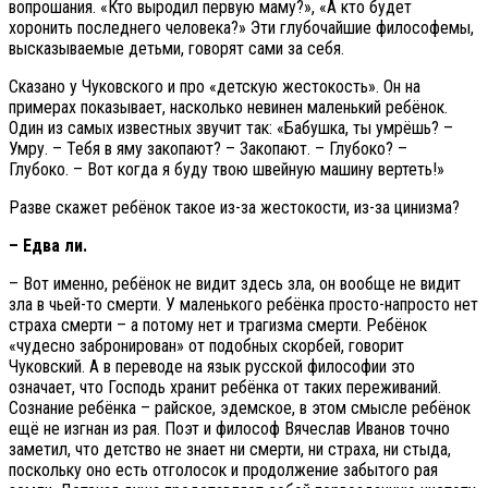
вопрошания. «Кто выродил первую маму?», «А кто будет
хоронить последнего человека?» Эти глубочайшие философемы,
высказываемые детьми, говорят сами за себя.
Сказано у Чуковского и про «детскую жестокость». Он на
примерах показывает, насколько невинен маленький ребёнок.
Один из самых известных звучит так: «Бабушка, ты умрёшь? –
Умру. – Тебя в яму закопают? – Закопают. – Глубоко? –
Глубоко. – Вот когда я буду твою швейную машину вертеть!»
Разве скажет ребёнок такое из-за жестокости, из-за цинизма?
– Едва ли.
– Вот именно, ребёнок не видит здесь зла, он вообще не видит
зла в чьей-то смерти. У маленького ребёнка просто-напросто нет
страха смерти – а потому нет и трагизма смерти. Ребёнок
«чудесно забронирован» от подобных скорбей, говорит
Чуковский. А в переводе на язык русской философии это
означает, что Господь хранит ребёнка от таких переживаний.
Сознание ребёнка – райское, эдемское, в этом смысле ребёнок
ещё не изгнан из рая. Поэт и философ Вячеслав Иванов точно
заметил, что детство не знает ни смерти, ни страха, ни стыда,
поскольку оно есть отголосок и продолжение забытого рая