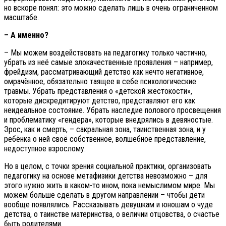
но вскоре понял: это можно сделать лишь в очень ограниченном
масштабе.
– А именно?
– Мы можем воздействовать на педагогику только частично,
убрать из неё самые злокачественные проявления – например,
фрейдизм, рассматривающий детство как нечто негативное,
омрачённое, обязательно таящее в себе психологические
травмы. Убрать представления о «детской жестокости»,
которые дискредитируют детство, представляют его как
неидеальное состояние. Убрать наследие полового просвещения
и проблематику «гендера», которые внедрялись в девяностые.
Эрос, как и смерть, – сакральная зона, таинственная зона, и у
ребёнка о ней своё собственное, волшебное представление,
недоступное взрослому.
Но в целом, с точки зрения социальной практики, организовать
педагогику на основе метафизики детства невозможно – для
этого нужно жить в каком-то ином, пока немыслимом мире. Мы
можем больше сделать в другом направлении – чтобы дети
вообще появлялись. Рассказывать девушкам и юношам о чуде
детства, о таинстве материнства, о величии отцовства, о счастье
быть родителями.