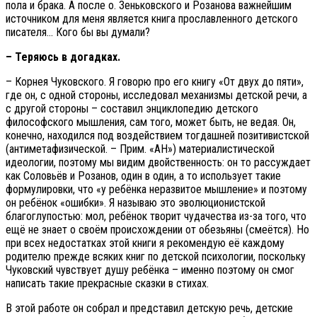
пола и брака. А после о. Зеньковского и Розанова важнейшим
источником для меня является книга прославленного детского
писателя… Кого бы вы думали?
– Теряюсь в догадках.
– Корнея Чуковского. Я говорю про его книгу «От двух до пяти»,
где он, с одной стороны, исследовал механизмы детской речи, а
с другой стороны – составил энциклопедию детского
философского мышления, сам того, может быть, не ведая. Он,
конечно, находился под воздействием тогдашней позитивистской
(антиметафизической. – Прим. «АН») материалистической
идеологии, поэтому мы видим двойственность: он то рассуждает
как Соловьёв и Розанов, один в один, а то использует такие
формулировки, что «у ребёнка неразвитое мышление» и поэтому
он ребёнок «ошибки». Я называю это эволюционистской
благоглупостью: мол, ребёнок творит чудачества из-за того, что
ещё не знает о своём происхождении от обезьяны (смеётся). Но
при всех недостатках этой книги я рекомендую её каждому
родителю прежде всяких книг по детской психологии, поскольку
Чуковский чувствует душу ребёнка – именно поэтому он смог
написать такие прекрасные сказки в стихах.
В этой работе он собрал и представил детскую речь, детские