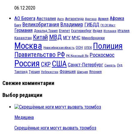
06.12.2020
АО Берега
Африка
Австралия
Антарктида
Армия
Авто
Арктика
Великобритания
Владимир
ГИБДД
Баку
ГК СК Мост
Германия
Египет
Италия
Дональд Трамп
Екатеринбург
Индия
Испания
МВД
Китай
МЧС
Казахстан
МГУ
Минобрнауки
Москва
Полиция
ООН
ОПЕК
Новосибирская область
Правительство РФ
Роскосмос
РК Красный Яр
Россия
США
СКР
Санкт-Петербург
Смерть
Суд
Франция
Турция
Япония
Таиланд
Узбекистан
Швеция
Свежие комментарии
Выбор редакции
Медицина
Скрещённые ноги могут вызвать тромбоз