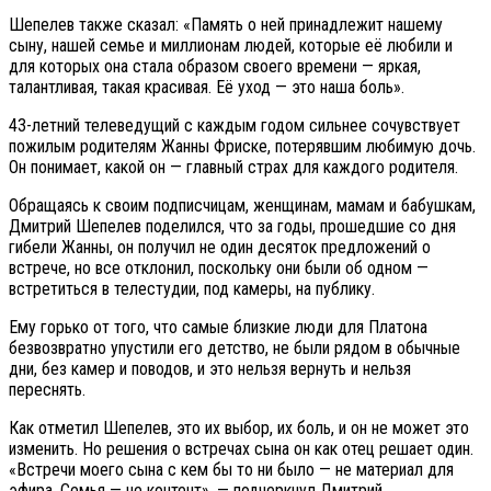
Шепелев также сказал: «Память о ней принадлежит нашему
сыну, нашей семье и миллионам людей, которые её любили и
для которых она стала образом своего времени — яркая,
талантливая, такая красивая. Её уход — это наша боль».
43-летний телеведущий с каждым годом сильнее сочувствует
пожилым родителям Жанны Фриске, потерявшим любимую дочь.
Он понимает, какой он — главный страх для каждого родителя.
Обращаясь к своим подписчицам, женщинам, мамам и бабушкам,
Дмитрий Шепелев поделился, что за годы, прошедшие со дня
гибели Жанны, он получил не один десяток предложений о
встрече, но все отклонил, поскольку они были об одном —
встретиться в телестудии, под камеры, на публику.
Ему горько от того, что самые близкие люди для Платона
безвозвратно упустили его детство, не были рядом в обычные
дни, без камер и поводов, и это нельзя вернуть и нельзя
переснять.
Как отметил Шепелев, это их выбор, их боль, и он не может это
изменить. Но решения о встречах сына он как отец решает один.
«Встречи моего сына с кем бы то ни было — не материал для
эфира. Семья — не контент», — подчеркнул Дмитрий.