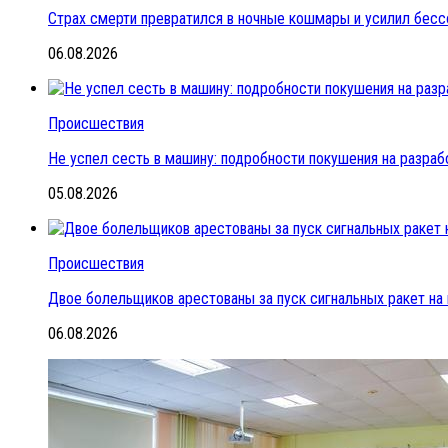
Страх смерти превратился в ночные кошмары и усилил бесс
06.08.2026
Происшествия
Не успел сесть в машину: подробности покушения на разраб
05.08.2026
Происшествия
Двое болельщиков арестованы за пуск сигнальных ракет на
06.08.2026