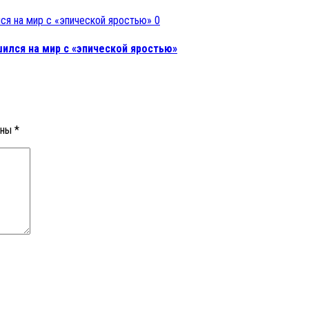
0
ился на мир с «эпической яростью»
ены
*