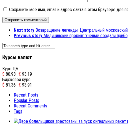
Сохранить моё имя, email и адрес сайта в этом браузере для
Next story
Возвращение легенды: Центральный московский 
Previous story
Медицинский прорыв: Ученые создали прибо
Курсы валют
Курс ЦБ
$
80.93
€
93.19
Биржевой курс
$
81.36
€
93.91
Recent Posts
Popular Posts
Recent Comments
Tags