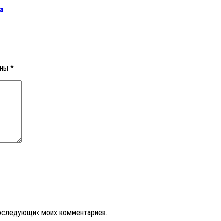
а
ены
*
 последующих моих комментариев.