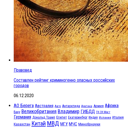
Правовед
Составлен рейтинг криминогенно опасных российских
городов
06.12.2020
АО Берега
Африка
Австралия
Антарктида
Армия
Авто
Арктика
Великобритания
Владимир
ГИБДД
Баку
ГК СК Мост
Германия
Египет
Италия
Дональд Трамп
Екатеринбург
Индия
Испания
МВД
Китай
МГУ
МЧС
Казахстан
Минобрнауки