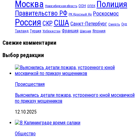
Москва
Полиция
ООН
ОПЕК
Новосибирская область
Правительство РФ
Роскосмос
РК Красный Яр
Россия
США
СКР
Санкт-Петербург
Смерть
Суд
Франция
Турция
Япония
Таиланд
Узбекистан
Швеция
Свежие комментарии
Выбор редакции
Происшествия
Выяснились детали пожара, устроенного юной москвичкой
по приказу мошенников
12.10.2025
Общество