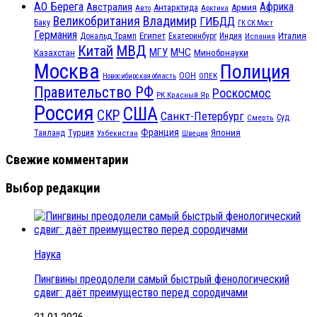
АО Берега
Африка
Австралия
Антарктида
Армия
Авто
Арктика
Великобритания
Владимир
ГИБДД
Баку
ГК СК Мост
Германия
Египет
Италия
Дональд Трамп
Екатеринбург
Индия
Испания
МВД
Китай
МГУ
МЧС
Казахстан
Минобрнауки
Москва
Полиция
ООН
ОПЕК
Новосибирская область
Правительство РФ
Роскосмос
РК Красный Яр
Россия
США
СКР
Санкт-Петербург
Смерть
Суд
Франция
Турция
Япония
Таиланд
Узбекистан
Швеция
Свежие комментарии
Выбор редакции
Наука
Пингвины преодолели самый быстрый фенологический
сдвиг: даёт преимущество перед сородичами