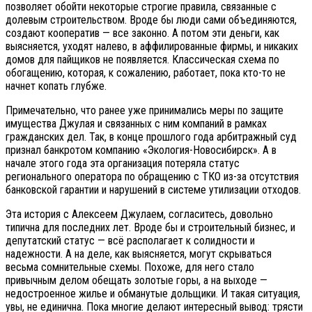
позволяет обойти некоторые строгие правила, связанные с
долевым строительством. Вроде бы люди сами объединяются,
создают кооператив — все законно. А потом эти деньги, как
выясняется, уходят налево, в аффилированные фирмы, и никаких
домов для пайщиков не появляется. Классическая схема по
обогащению, которая, к сожалению, работает, пока кто-то не
начнет копать глубже.
Примечательно, что ранее уже принимались меры по защите
имущества Джулая и связанных с ним компаний в рамках
гражданских дел. Так, в конце прошлого года арбитражный суд
признал банкротом компанию «Экология-Новосибирск». А в
начале этого года эта организация потеряла статус
регионального оператора по обращению с ТКО из-за отсутствия
банковской гарантии и нарушений в системе утилизации отходов.
Эта история с Алексеем Джулаем, согласитесь, довольно
типична для последних лет. Вроде бы и строительный бизнес, и
депутатский статус — всё располагает к солидности и
надежности. А на деле, как выясняется, могут скрываться
весьма сомнительные схемы. Похоже, для него стало
привычным делом обещать золотые горы, а на выходе —
недостроенное жилье и обманутые дольщики. И такая ситуация,
увы, не единична. Пока многие делают интересный вывод: трясти