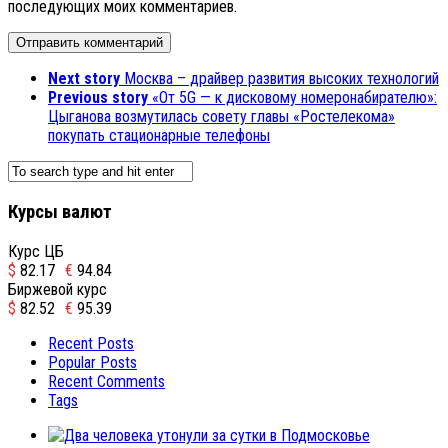
последующих моих комментариев.
Next story
Москва – драйвер развития высоких технологий
Previous story
«От 5G — к дисковому номеронабирателю»:
Цыганова возмутилась совету главы «Ростелекома»
покупать стационарные телефоны
Курсы валют
Курс ЦБ
$
82.17
€
94.84
Биржевой курс
$
82.52
€
95.39
Recent Posts
Popular Posts
Recent Comments
Tags