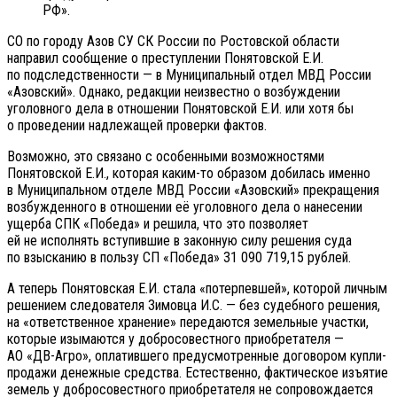
РФ».
СО по городу Азов СУ СК России по Ростовской области
направил сообщение о преступлении Понятовской Е.И.
по подследственности — в Муниципальный отдел МВД России
«Азовский». Однако, редакции неизвестно о возбуждении
уголовного дела в отношении Понятовской Е.И. или хотя бы
о проведении надлежащей проверки фактов.
Возможно, это связано с особенными возможностями
Понятовской Е.И., которая каким-то образом добилась именно
в Муниципальном отделе МВД России «Азовский» прекращения
возбужденного в отношении её уголовного дела о нанесении
ущерба СПК «Победа» и решила, что это позволяет
ей не исполнять вступившие в законную силу решения суда
по взысканию в пользу СП «Победа» 31 090 719,15 рублей.
А теперь Понятовская Е.И. стала «потерпевшей», которой личным
решением следователя Зимовца И.С. — без судебного решения,
на «ответственное хранение» передаются земельные участки,
которые изымаются у добросовестного приобретателя —
АО «ДВ-Агро», оплатившего предусмотренные договором купли-
продажи денежные средства. Естественно, фактическое изъятие
земель у добросовестного приобретателя не сопровождается