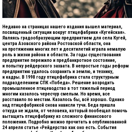
Недавно на страницах нашего издания вышел материал,
посвященный ситуации вокруг птицефабрики «Кугейская».
Являясь градообразующим предприятием для села Кугей,
центра Азовского района Ростовской области, она
на протяжении многих лет и десятилетий играла немалую
роль в жизни района и области. За годы существования
предприятие пережило и предбанкротное состояние,
и попытку рейдерского захвата. В непростые годы реформ
предприятию удалось сохранить и землю, и технику,
и кадры. В 1998 году птицефабрика стала структурным
подразделением СПК «Победа». Решение возродить
промышленное птицеводство в тот тяжелый период
многим казалось чересчур смелым. Но время, все
расставило по местам. Казалось бы, всё хорошо. Однако
над птицефабрикой снова нависли тучи. Беда пришла
откуда не ждали, от человека, который пообещал помочь
вытащить птицефабрику из сложного финансового
положения. Подробно можно прочитать в опубликованной
24 апреля статье «Рейдерство как оно есть. События