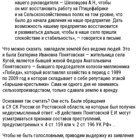
нашего руководителя — Шеховцова А.Н., чтобы
он мог восстановить работу на Птицефабрике
и на Сельскохозяйственных полях на том уровне, что
было до начала давления на наше предприятие. Дать
возможность нашему предприятию восстановится
и развиваться дальше, чтобы в наше село пришли
спокойствие и стабильность», — говорится в письме.
Что можно сказать: завладели землёй без ведома людей. Это
и была Екатерина Ивановна Понятовская — жительница села
Кугей, является бывшей женой Федора Анатольевича
Понятовского — бывшего председателя колхоза-миллионника
«Победа», который возглавлял хозяйство в период с 1989
по 2009 год и которая складывает о себе репутацию этакой
«барышни-крестьянки». Сама ни одного дня не занимаясь
сельхозпроизводством, только сдавала землю в аренду.
Основания так считать? Они есть. Были обращения
в СУ СК России оп Ростовской области, на которые был получен
недвусмысленный ответ: «В действиях Понятовской Е.И. могут
усматриваться признаки составов преступлений,
предусмотренных ч. 4 ст. 159 или ч. 2 ст. 196 УК РФ» …
Чтобы не быть голословными, приводим выдержку из заявления