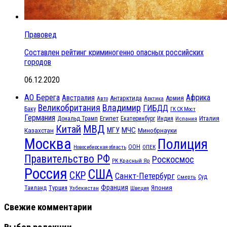
Правовед
Составлен рейтинг криминогенно опасных российских
городов
06.12.2020
АО Берега
Африка
Австралия
Антарктида
Армия
Авто
Арктика
Великобритания
Владимир
ГИБДД
Баку
ГК СК Мост
Германия
Египет
Италия
Дональд Трамп
Екатеринбург
Индия
Испания
МВД
Китай
МЧС
Казахстан
МГУ
Минобрнауки
Москва
Полиция
ООН
ОПЕК
Новосибирская область
Правительство РФ
Роскосмос
РК Красный Яр
Россия
США
СКР
Санкт-Петербург
Смерть
Суд
Франция
Турция
Япония
Таиланд
Узбекистан
Швеция
Свежие комментарии