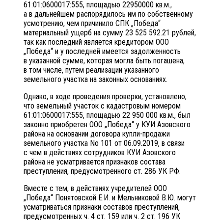
61:01:0600017:555, площадью 22950000 кв.м.,
а в дальнейшем распорядилось им по собственному
усмотрению, чем причинило СПК „Победа“
материальный ущерб на сумму 23 525 592.21 рублей,
так как последний является кредитором ООО
„Победа“ и у последней имеется задолженность
в указанной сумме, которая могла быть погашена,
в том числе, путем реализации указанного
земельного участка на законных основаниях.
Однако, в ходе проведения проверки, установлено,
что земельный участок с кадастровым номером
61:01:0600017:555, площадью 22 950 000 кв.м., был
законно приобретен ООО „Победа“ у КУИ Азовского
района на основании договора купли-продажи
земельного участка No 101 от 06.09.2019, в связи
с чем в действиях сотрудников КУИ Азовского
района не усматривается признаков состава
преступления, предусмотренного ст. 286 УК РФ.
Вместе с тем, в действиях учредителей ООО
„Победа“ Понятовской Е.И. и Мельниковой В.Ю. могут
усматриваться признаки составов преступлений,
предусмотренных ч. 4 ст. 159 или ч. 2 ст. 196 УК