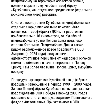
птицефабрику на территории Азовского района,
приняли меры к тому, чтобы птицефабрику
«Кугейская», как отдельное предприятие (отдельное
юридическое лицо) разорить.
Отчего в последствии Кугейская птицефабрика, как
отдельное юридическое лицо исчезло. Зато
появилась птицефабрика «ДОН», на расстоянии
приблизительно 16 километров, от Кугейской
птицефабрики в устье Попова Ерика недалеко
от реки Кагальник. Птицефабрика Дон, а также
рядом расположенное новое предприятие ООО
Амирост (с 2024 года), получившее
административное порицание от надзорных органов
(помогло обмелеть и начать пересыхать Попову
Ерику). Тем более что выше Попова Ерика, вырубили
посадку.
Процедура «разорения» Кугейской птицефабрики
подошла к завершению в период 1990 — 2000 годов.
Заново Птицефабрика Кугейская появилась уже как
подразделение СПК Победа в период 2000 годов
прошлого столетия под руководством Понятовского
Федора Анатольевича. При указанном в СПК