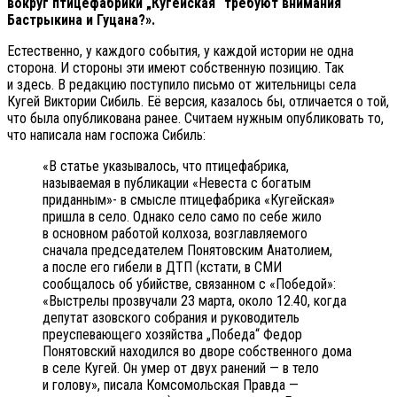
вокруг птицефабрики „Кугейская“ требуют внимания
Бастрыкина и Гуцана?».
Естественно, у каждого события, у каждой истории не одна
сторона. И стороны эти имеют собственную позицию. Так
и здесь. В редакцию поступило письмо от жительницы села
Кугей Виктории Сибиль. Её версия, казалось бы, отличается о той,
что была опубликована ранее. Считаем нужным опубликовать то,
что написала нам госпожа Сибиль:
«В статье указывалось, что птицефабрика,
называемая в публикации «Невеста с богатым
приданным»- в смысле птицефабрика «Кугейская»
пришла в село. Однако село само по себе жило
в основном работой колхоза, возглавляемого
сначала председателем Понятовским Анатолием,
а после его гибели в ДТП (кстати, в СМИ
сообщалось об убийстве, связанном с «Победой»:
«Выстрелы прозвучали 23 марта, около 12.40, когда
депутат азовского собрания и руководитель
преуспевающего хозяйства „Победа“ Федор
Понятовский находился во дворе собственного дома
в селе Кугей. Он умер от двух ранений — в тело
и голову», писала Комсомольская Правда —