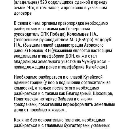
(владельцев) 523 содольщиков сданной в аренду
земли. Что, в том числе, и прописано в указанном
договоре.
В связи с чем, органам правопорядка необходимо
разбираться и с такими как (теперешний
руководитель СПК Победа) Коломыцев Н.А.,
(теперешним руководителем АО ДВ-Агро) Недоруб
Н.А., (бывшим главой администрации Азовского
района) Бевзюк В.Н.(указанный является настоящим
владельцем птицефабрики ДОН, он же стал
владельцем земельного участка на Чумбур косе —
принадлежащим ранее птицефабрике Кугейская.)
Необходимо разбираться и с главой Кугейской
администрации (у нее в подчинении согласительная
комиссия), а только после этого необходимо
разбираться и с такими как Благодарный, Шеховцов,
Понятовская, нотариус Зайцева и с иными
гражданами, помогавшим переоформлять земельные
доли от покойных к живым…
Как я не без основательно полагаю, необходимо
разбираться и с главными бухгалтерами указанных