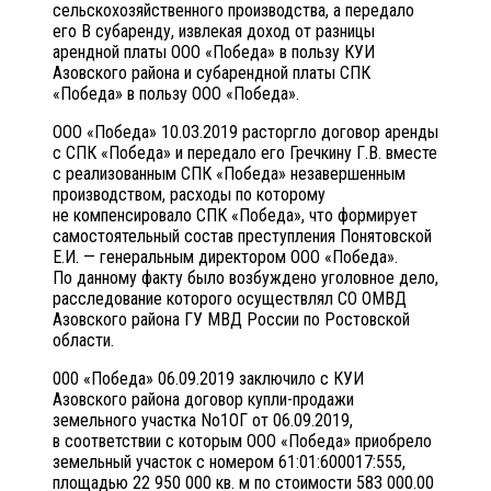
сельскохозяйственного производства, а передало
его B субаренду, извлекая доход от разницы
арендной платы ООО «Победа» в пользу КУИ
Азовского района и субарендной платы СПК
«Победа» в пользу ООО «Победа».
ООО «Победа» 10.03.2019 расторгло договор аренды
с СПК «Победа» и передало его Гречкину Г.В. вместе
с реализованным СПК «Победа» незавершенным
производством, расходы по которому
не компенсировало СПК «Победа», что формирует
самостоятельный состав преступления Понятовской
Е.И. — генеральным директором ООО «Победа».
По данному факту было возбуждено уголовное дело,
расследование которого осуществлял СО ОМВД
Азовского района ГУ МВД России по Ростовской
области.
000 «Победа» 06.09.2019 заключило с КУИ
Азовского района договор купли-продажи
земельного участка No1ОГ от 06.09.2019,
в соответствии с которым ООО «Победа» приобрело
земельный участок с номером 61:01:600017:555,
площадью 22 950 000 кв. м по стоимости 583 000.00