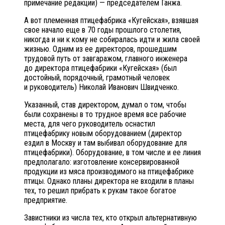
примечание редакции) — председателем Ганжа.
А вот племенная птицефабрика «Кугейская», взявшая
свое начало еще в 70 годы прошлого столетия,
никогда и ни к кому не собиралась идти и жила своей
жизнью. Одним из ее директоров, прошедшим
трудовой путь от завгаражом, главного инженера
до директора птицефабрики «Кугейская» (был
достойный, порядочный, грамотный человек
и руководитель) Николай Иванович Швидченко.
Указанный, став директором, думал о том, чтобы
были сохранены в то трудное время все рабочие
места, для чего руководитель оснастил
птицефабрику новым оборудованием (директор
ездил в Москву и там выбивал оборудование для
птицефабрики). Оборудование, в том числе и ее линия
предполагало: изготовление консервированной
продукции из мяса производимого на птицефабрике
птицы. Однако планы директора не входили в планы
тех, то решил прибрать к рукам такое богатое
предприятие.
Завистники из числа тех, кто открыл альтернативную