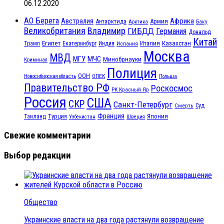
06.12.2020
АО Берега
Австралия
Африка
Антарктида
Армия
Баку
Арктика
Великобритания
Владимир
ГИБДД
Германия
Дональд
Китай
Египет
Казахстан
Италия
Трамп
Екатеринбург
Индия
Испания
Москва
МВД
МЧС
МГУ
Минобрнауки
Криминал
Полиция
ООН
ОПЕК
Новосибирская область
Польша
Правительство РФ
Роскосмос
РК Красный Яр
Россия
США
СКР
Санкт-Петербург
Смерть
Суд
Франция
Турция
Япония
Таиланд
Узбекистан
Швеция
Свежие комментарии
Выбор редакции
Общество
Украинские власти на два года растянули возвращение