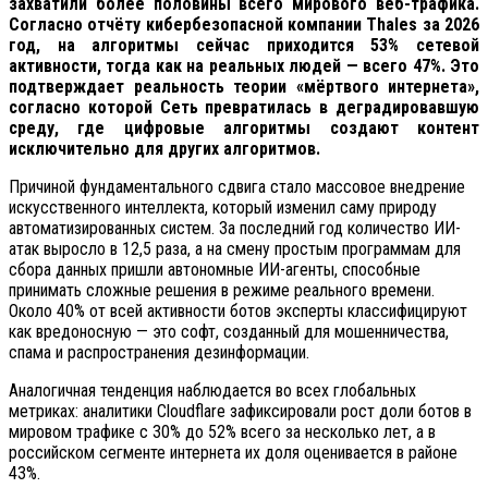
захватили более половины всего мирового веб-трафика.
Согласно отчёту кибербезопасной компании Thales за 2026
год, на алгоритмы сейчас приходится 53% сетевой
активности, тогда как на реальных людей — всего 47%. Это
подтверждает реальность теории «мёртвого интернета»,
согласно которой Сеть превратилась в деградировавшую
среду, где цифровые алгоритмы создают контент
исключительно для других алгоритмов.
Причиной фундаментального сдвига стало массовое внедрение
искусственного интеллекта, который изменил саму природу
автоматизированных систем. За последний год количество ИИ-
атак выросло в 12,5 раза, а на смену простым программам для
сбора данных пришли автономные ИИ-агенты, способные
принимать сложные решения в режиме реального времени.
Около 40% от всей активности ботов эксперты классифицируют
как вредоносную — это софт, созданный для мошенничества,
спама и распространения дезинформации.
Аналогичная тенденция наблюдается во всех глобальных
метриках: аналитики Cloudflare зафиксировали рост доли ботов в
мировом трафике с 30% до 52% всего за несколько лет, а в
российском сегменте интернета их доля оценивается в районе
43%.