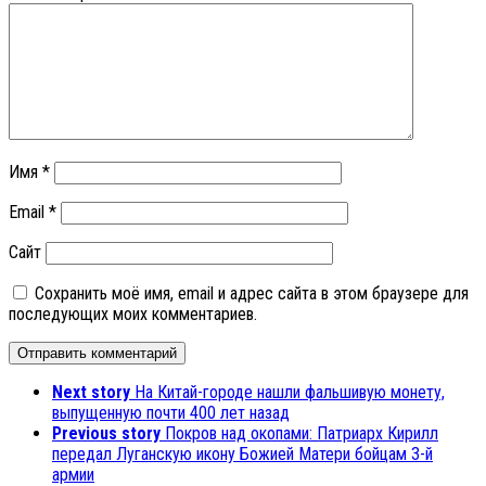
Имя
*
Email
*
Сайт
Сохранить моё имя, email и адрес сайта в этом браузере для
последующих моих комментариев.
Next story
На Китай-городе нашли фальшивую монету,
выпущенную почти 400 лет назад
Previous story
Покров над окопами: Патриарх Кирилл
передал Луганскую икону Божией Матери бойцам 3-й
армии