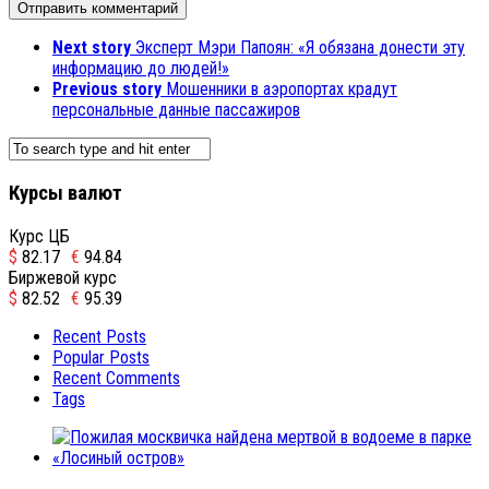
Next story
Эксперт Мэри Папоян: «Я обязана донести эту
информацию до людей!»
Previous story
Мошенники в аэропортах крадут
персональные данные пассажиров
Курсы валют
Курс ЦБ
$
82.17
€
94.84
Биржевой курс
$
82.52
€
95.39
Recent Posts
Popular Posts
Recent Comments
Tags