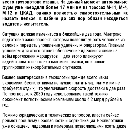
всего грузопотока страны. На данный момент автономные
фуры уже наездили более 17 млн км на трассах М-11, М-4,
М-12 и ЦКАД, однако полностью самостоятельными их
назвать нельзя: в кабине до сих пор обязан находиться
водитель-испытатель.
Ситуация должна измениться в ближайшие два года. Минтранс
подготовил законопроект, который позволит убрать человека из
салона и передать управление удалённым операторам. Главным
условием для этого станет обеспечение идеальной связи на
всём протяжении маршрутов — для этого планируют
задействовать не только наземные вышки, но и новые
группировки низкоорбитальных спутников.
Бизнес заинтересован в технологии прежде всего из-за
экономики: беспилотникам не нужно платить зарплату и им не
требуется отдых, что увеличивает скорость доставки в два раза.
По прогнозам, к 2030 году использование такой техники
сэкономит логистическим компаниям около 4,2 млрд рублей в
год.
Помимо юридических и технических вопросов, власти сейчас
решают проблему безопасности и сертификации. Беспилотники
уже оснащены лидарами и камерами, позволяющими ехать даже