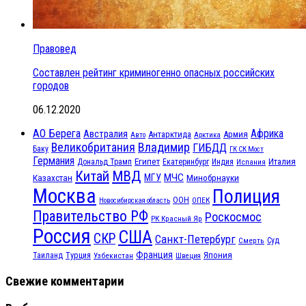
Правовед
Составлен рейтинг криминогенно опасных российских
городов
06.12.2020
АО Берега
Африка
Австралия
Антарктида
Армия
Авто
Арктика
Великобритания
Владимир
ГИБДД
Баку
ГК СК Мост
Германия
Египет
Италия
Дональд Трамп
Екатеринбург
Индия
Испания
МВД
Китай
МЧС
Казахстан
МГУ
Минобрнауки
Москва
Полиция
ООН
ОПЕК
Новосибирская область
Правительство РФ
Роскосмос
РК Красный Яр
Россия
США
СКР
Санкт-Петербург
Смерть
Суд
Франция
Турция
Япония
Таиланд
Узбекистан
Швеция
Свежие комментарии