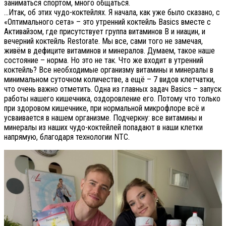
заниматься спортом, много общаться.
…Итак, об этих чудо-коктейлях. Я начала, как уже было сказано, с
«Оптимального сета» – это утренний коктейль Basics вместе с
Активайзом, где присутствует группа витаминов B и ниацин, и
вечерний коктейль Restorate. Мы все, сами того не замечая,
живём в дефиците витаминов и минералов. Думаем, такое наше
состояние – норма. Но это не так. Что же входит в утренний
коктейль? Все необходимые организму витамины и минералы в
минимальном суточном количестве, а ещё – 7 видов клетчатки,
что очень важно отметить. Одна из главных задач Basics – запуск
работы нашего кишечника, оздоровление его. Потому что только
при здоровом кишечнике, при нормальной микрофлоре всё и
усваивается в нашем организме. Подчеркну: все витамины и
минералы из наших чудо-коктейлей попадают в наши клетки
напрямую, благодаря технологии NTC.