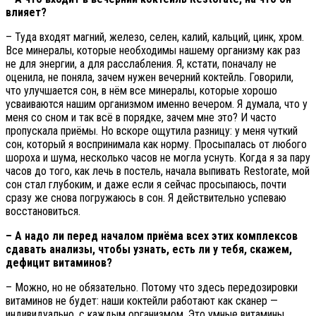
влияет?
– Туда входят магний, железо, селен, калий, кальций, цинк, хром.
Все минералы, которые необходимы нашему организму как раз
не для энергии, а для расслабления. Я, кстати, поначалу не
оценила, не поняла, зачем нужен вечерний коктейль. Говорили,
что улучшается сон, в нём все минералы, которые хорошо
усваиваются нашим организмом именно вечером. Я думала, что у
меня со сном и так всё в порядке, зачем мне это? И часто
пропускала приёмы. Но вскоре ощутила разницу: у меня чуткий
сон, который я воспринимала как норму. Просыпалась от любого
шороха и шума, несколько часов не могла уснуть. Когда я за пару
часов до того, как лечь в постель, начала выпивать Restorate, мой
сон стал глубоким, и даже если я сейчас просыпаюсь, почти
сразу же снова погружаюсь в сон. Я действительно успеваю
восстановиться.
– А надо ли перед началом приёма всех этих комплексов
сдавать анализы, чтобы узнать, есть ли у тебя, скажем,
дефицит витаминов?
– Можно, но не обязательно. Потому что здесь передозировки
витаминов не будет: наши коктейли работают как сканер —
индивидуально, с каждым организмом. Это умные витамины