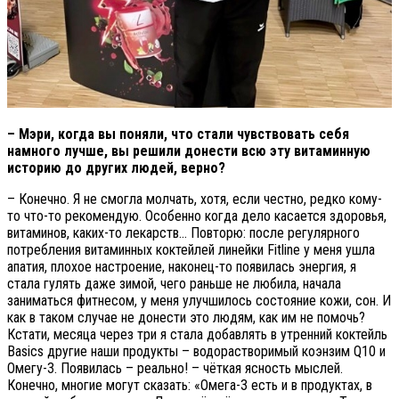
– Мэри, когда вы поняли, что стали чувствовать себя
намного лучше, вы решили донести всю эту витаминную
историю до других людей, верно?
– Конечно. Я не смогла молчать, хотя, если честно, редко кому-
то что-то рекомендую. Особенно когда дело касается здоровья,
витаминов, каких-то лекарств… Повторю: после регулярного
потребления витаминных коктейлей линейки Fitline у меня ушла
апатия, плохое настроение, наконец-то появилась энергия, я
стала гулять даже зимой, чего раньше не любила, начала
заниматься фитнесом, у меня улучшилось состояние кожи, сон. И
как в таком случае не донести это людям, как им не помочь?
Кстати, месяца через три я стала добавлять в утренний коктейль
Basics другие наши продукты – водорастворимый коэнзим Q10 и
Омегу-3. Появилась – реально! – чёткая ясность мыслей.
Конечно, многие могут сказать: «Омега-3 есть и в продуктах, в