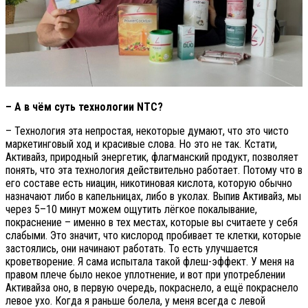
– А в чём суть технологии NTC?
– Технология эта непростая, некоторые думают, что это чисто
маркетинговый ход и красивые слова. Но это не так. Кстати,
Активайз, природный энергетик, флагманский продукт, позволяет
понять, что эта технология действительно работает. Потому что в
его составе есть ниацин, никотиновая кислота, которую обычно
назначают либо в капельницах, либо в уколах. Выпив Активайз, мы
через 5–10 минут можем ощутить лёгкое покалывание,
покраснение – именно в тех местах, которые вы считаете у себя
слабыми. Это значит, что кислород пробивает те клетки, которые
застоялись, они начинают работать. То есть улучшается
кроветворение. Я сама испытала такой флеш-эффект. У меня на
правом плече было некое уплотнение, и вот при употреблении
Активайза оно, в первую очередь, покраснело, а ещё покраснело
левое ухо. Когда я раньше болела, у меня всегда с левой