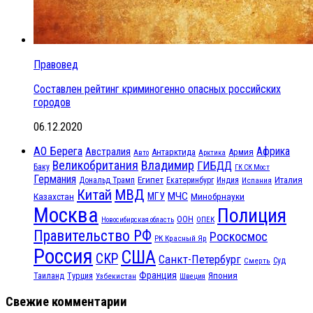
Правовед
Составлен рейтинг криминогенно опасных российских
городов
06.12.2020
АО Берега
Африка
Австралия
Антарктида
Армия
Авто
Арктика
Великобритания
Владимир
ГИБДД
Баку
ГК СК Мост
Германия
Египет
Италия
Дональд Трамп
Екатеринбург
Индия
Испания
МВД
Китай
МЧС
Казахстан
МГУ
Минобрнауки
Москва
Полиция
ООН
ОПЕК
Новосибирская область
Правительство РФ
Роскосмос
РК Красный Яр
Россия
США
СКР
Санкт-Петербург
Смерть
Суд
Франция
Турция
Япония
Таиланд
Узбекистан
Швеция
Свежие комментарии