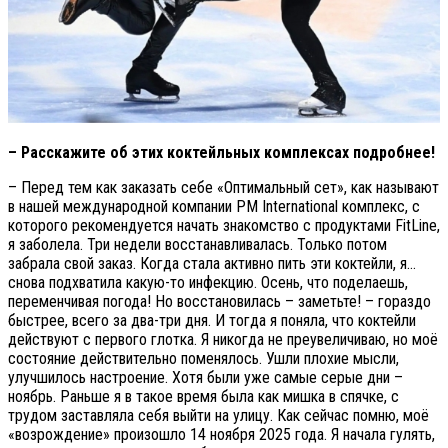
– Расскажите об этих коктейльных комплексах подробнее!
– Перед тем как заказать себе «Оптимальный сет», как называют
в нашей международной компании PM International комплекс, с
которого рекомендуется начать знакомство с продуктами FitLine,
я заболела. Три недели восстанавливалась. Только потом
забрала свой заказ. Когда стала активно пить эти коктейли, я…
снова подхватила какую-то инфекцию. Осень, что поделаешь,
переменчивая погода! Но восстановилась – заметьте! – гораздо
быстрее, всего за два-три дня. И тогда я поняла, что коктейли
действуют с первого глотка. Я никогда не преувеличиваю, но моё
состояние действительно поменялось. Ушли плохие мысли,
улучшилось настроение. Хотя были уже самые серые дни –
ноябрь. Раньше я в такое время была как мишка в спячке, с
трудом заставляла себя выйти на улицу. Как сейчас помню, моё
«возрождение» произошло 14 ноября 2025 года. Я начала гулять,