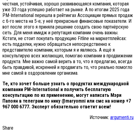
честная, устойчивая, хорошо развивающаяся компания, которая
уже 33 года успешно работает на рынке. А по итогам 2025 года
PM-International перешла в рейтингах Ассоциации прямых продаж
с 6-го места на 5-е; у неё прекрасные финансовые показатели. И
вот после этого я приняла решение создать свою партнёрскую
сеть. Для меня имидж и репутация компании очень важны.
Кстати, не стоит покупать продукцию Fitline на маркетплейсах:
есть подделки, нужно обращаться непосредственно к
представителю компании, которым я и являюсь. А ещё я
консультирую всех желающих, помогаю компании в продвижении
продукта. Мне важно самой верить в то, что я предлагаю, всегда
быть правдивой, искренней и продвигать то, что реально помогло
мне самой в оздоровлении организма.
Те, кто хочет больше узнать о продуктах международной
компании PM-International и получить бесплатную
консультацию по их применению, могут написать Мэри
Папоян в телеграм по нику @maryomni или смс на номер +7
967 000 6777. Эксперт обязательно ответит всем!
Источник:
argumenti.ru
Share