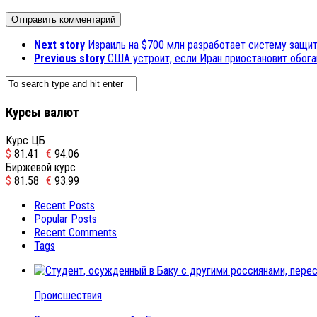
Next story
Израиль на $700 млн разработает систему защи
Previous story
США устроит, если Иран приостановит обога
Курсы валют
Курс ЦБ
$
81.41
€
94.06
Биржевой курс
$
81.58
€
93.99
Recent Posts
Popular Posts
Recent Comments
Tags
Происшествия