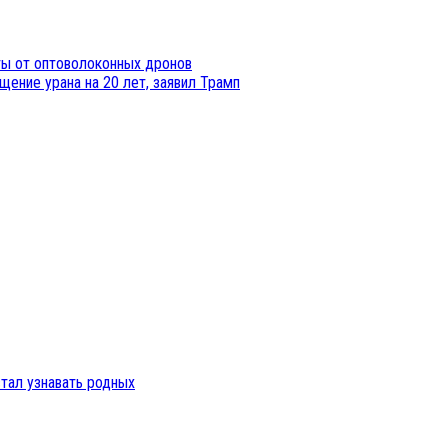
ты от оптоволоконных дронов
щение урана на 20 лет, заявил Трамп