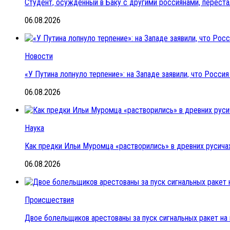
Студент, осужденный в Баку с другими россиянами, переста
06.08.2026
Новости
«У Путина лопнуло терпение»: на Западе заявили, что Росс
06.08.2026
Наука
Как предки Ильи Муромца «растворились» в древних русичах
06.08.2026
Происшествия
Двое болельщиков арестованы за пуск сигнальных ракет на