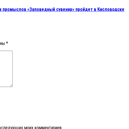
х промыслов «Заповедный сувенир» пройдет в Кисловодске
ены
*
 последующих моих комментариев.