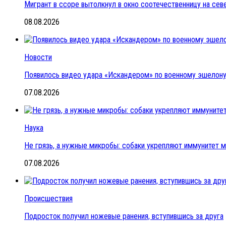
Мигрант в ссоре вытолкнул в окно соотечественницу на се
08.08.2026
Новости
Появилось видео удара «Искандером» по военному эшелон
07.08.2026
Наука
Не грязь, а нужные микробы: собаки укрепляют иммунитет 
07.08.2026
Происшествия
Подросток получил ножевые ранения, вступившись за друга