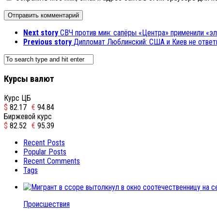
Next story
СВЧ против мин: сапёры «Центра» применили «э
Previous story
Дипломат Люблинский: США и Киев не ответи
Курсы валют
Курс ЦБ
$
82.17
€
94.84
Биржевой курс
$
82.52
€
95.39
Recent Posts
Popular Posts
Recent Comments
Tags
Происшествия