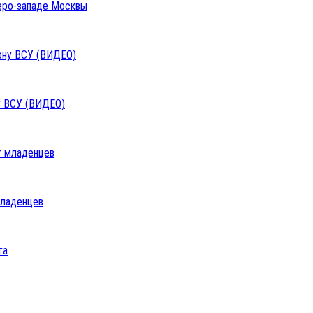
веро-западе Москвы
у ВСУ (ВИДЕО)
младенцев