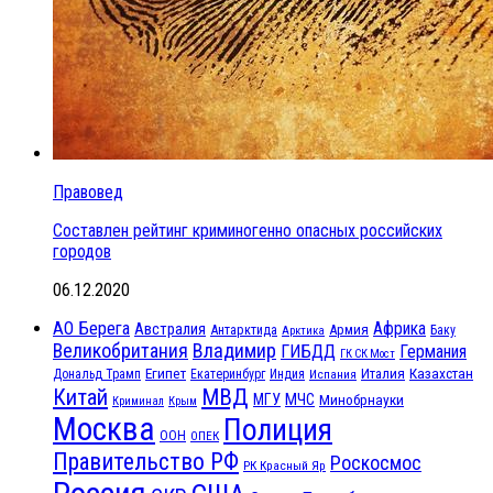
Правовед
Составлен рейтинг криминогенно опасных российских
городов
06.12.2020
АО Берега
Африка
Австралия
Антарктида
Армия
Баку
Арктика
Великобритания
Владимир
ГИБДД
Германия
ГК СК Мост
Египет
Казахстан
Италия
Дональд Трамп
Екатеринбург
Индия
Испания
МВД
Китай
МЧС
МГУ
Минобрнауки
Криминал
Крым
Москва
Полиция
ООН
ОПЕК
Правительство РФ
Роскосмос
РК Красный Яр