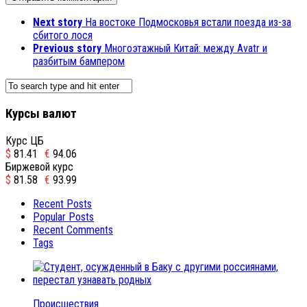
Next story
На востоке Подмосковья встали поезда из-за
сбитого лося
Previous story
Многоэтажный Китай: между Avatr и
разбитым бампером
Курсы валют
Курс ЦБ
$
81.41
€
94.06
Биржевой курс
$
81.58
€
93.99
Recent Posts
Popular Posts
Recent Comments
Tags
Происшествия