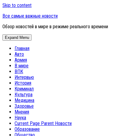
Skip to content
Все самые важные новости
Обзор новостей в мире в режиме реального времени
Expand Menu
Главная
Авто
Армия
В мире
ВПК
Интервью
История
Криминал
Культура
Медицина
Здоровье
Мнения
Наука
Current Page Parent
Новости
Образование
Общество