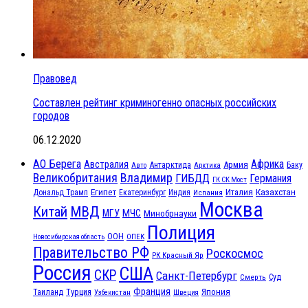
Правовед
Составлен рейтинг криминогенно опасных российских
городов
06.12.2020
АО Берега
Африка
Австралия
Антарктида
Армия
Баку
Авто
Арктика
Великобритания
Владимир
ГИБДД
Германия
ГК СК Мост
Египет
Казахстан
Италия
Дональд Трамп
Екатеринбург
Индия
Испания
Москва
МВД
Китай
МЧС
МГУ
Минобрнауки
Полиция
ООН
ОПЕК
Новосибирская область
Правительство РФ
Роскосмос
РК Красный Яр
Россия
США
СКР
Санкт-Петербург
Смерть
Суд
Франция
Турция
Япония
Таиланд
Узбекистан
Швеция