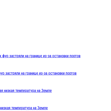
ур застряли на границе из-за остановки портов
низкая температура на Земле