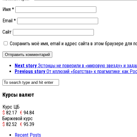
Имя
*
Email
*
Сайт
Сохранить моё имя, email и адрес сайта в этом браузере для
Next story
Эстонцы не поверили в «мировую звезду» и зад
Previous story
От иллюзий «братства» к прагматике: как Р
Курсы валют
Курс ЦБ
$
82.17
€
94.84
Биржевой курс
$
82.52
€
95.39
Recent Posts