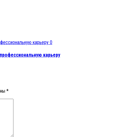
0
 профессиональную карьеру
ены
*