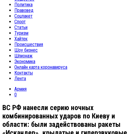
Политика
Правовед
Соцпакет
Спорт
Статьи
Туризм
Хайтек
Происшествия
Шоу бизнес
Шпионаж
Экономика
Онлайн карта коронавируса
Контакты
Лента
Армия
0
ВС РФ нанесли серию ночных
комбинированных ударов по Киеву и
области: были задействованы ракеты
«Искандер», крылатые и гиперзвуковые