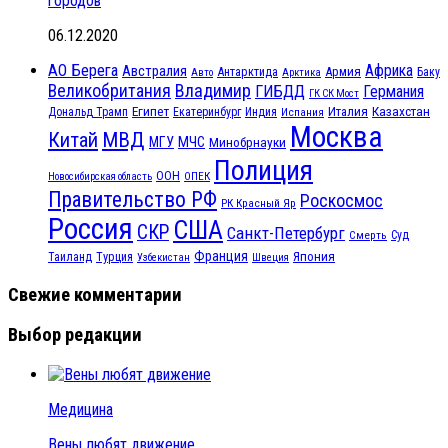
городов
06.12.2020
АО Берега
Африка
Австралия
Антарктида
Армия
Баку
Авто
Арктика
Великобритания
Владимир
ГИБДД
Германия
ГК СК Мост
Египет
Казахстан
Италия
Дональд Трамп
Екатеринбург
Индия
Испания
Москва
МВД
Китай
МЧС
МГУ
Минобрнауки
Полиция
ООН
ОПЕК
Новосибирская область
Правительство РФ
Роскосмос
РК Красный Яр
Россия
США
СКР
Санкт-Петербург
Смерть
Суд
Франция
Турция
Япония
Таиланд
Узбекистан
Швеция
Свежие комментарии
Выбор редакции
Медицина
Вены любят движение