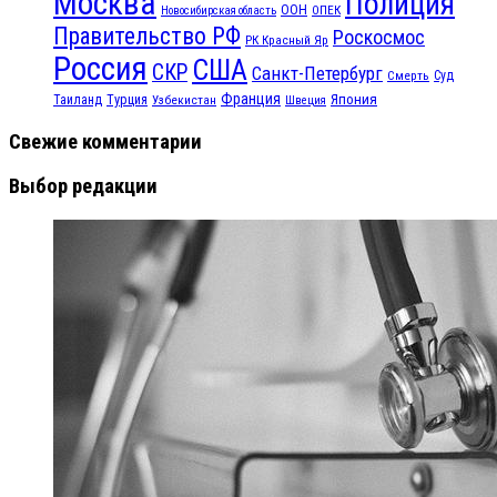
Москва
Полиция
ООН
ОПЕК
Новосибирская область
Правительство РФ
Роскосмос
РК Красный Яр
Россия
США
СКР
Санкт-Петербург
Смерть
Суд
Франция
Турция
Япония
Таиланд
Узбекистан
Швеция
Свежие комментарии
Выбор редакции