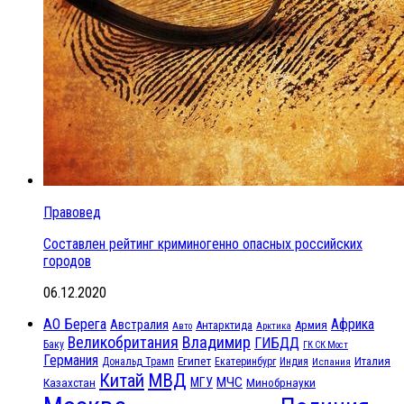
Правовед
Составлен рейтинг криминогенно опасных российских
городов
06.12.2020
АО Берега
Африка
Австралия
Антарктида
Армия
Авто
Арктика
Великобритания
Владимир
ГИБДД
Баку
ГК СК Мост
Германия
Египет
Италия
Дональд Трамп
Екатеринбург
Индия
Испания
МВД
Китай
МЧС
Казахстан
МГУ
Минобрнауки