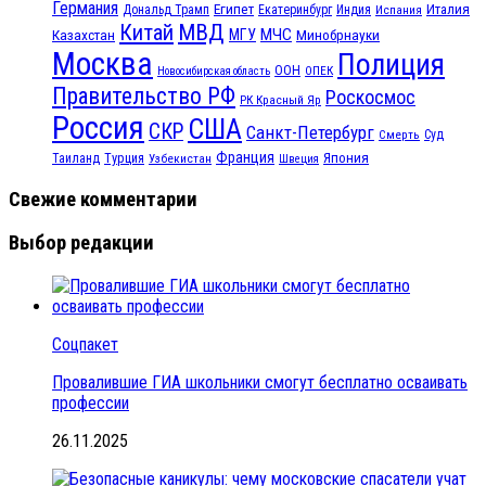
Германия
Египет
Италия
Дональд Трамп
Екатеринбург
Индия
Испания
МВД
Китай
МЧС
Казахстан
МГУ
Минобрнауки
Москва
Полиция
ООН
ОПЕК
Новосибирская область
Правительство РФ
Роскосмос
РК Красный Яр
Россия
США
СКР
Санкт-Петербург
Смерть
Суд
Франция
Турция
Япония
Таиланд
Узбекистан
Швеция
Свежие комментарии
Выбор редакции
Соцпакет
Провалившие ГИА школьники смогут бесплатно осваивать
профессии
26.11.2025