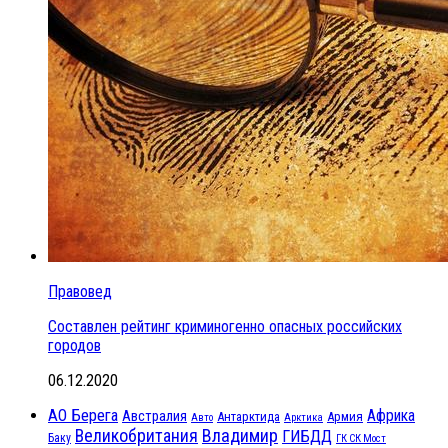
Правовед
Составлен рейтинг криминогенно опасных российских
городов
06.12.2020
АО Берега
Африка
Австралия
Антарктида
Армия
Авто
Арктика
Великобритания
Владимир
ГИБДД
Баку
ГК СК Мост