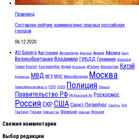
Правовед
Составлен рейтинг криминогенно опасных российских
городов
06.12.2020
АО Берега
Австралия
Африка
Антарктида
Армия
Баку
Арктика
Великобритания
Владимир
ГИБДД
Германия
Дональд
Китай
Египет
Казахстан
Италия
Трамп
Екатеринбург
Индия
Испания
Москва
МВД
МЧС
МГУ
Минобрнауки
Криминал
Полиция
ООН
ОПЕК
Новосибирская область
Польша
Правительство РФ
Роскосмос
РК Красный Яр
Россия
США
СКР
Санкт-Петербург
Смерть
Суд
Франция
Турция
Япония
Таиланд
Узбекистан
Швеция
Свежие комментарии
Выбор редакции