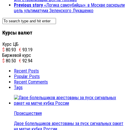
Previous story
«Логика самоубийцы»: в Москве раскрыли
цель ультиматума Зеленского Лукашенко
Курсы валют
Курс ЦБ
$
80.93
€
93.19
Биржевой курс
$
80.50
€
92.94
Recent Posts
Popular Posts
Recent Comments
Tags
Происшествия
Двое болельщиков арестованы за пуск сигнальных ракет
на матче кубка России