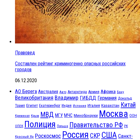
Правовед
Составлен рейтинг криминогенно опасных российских
городов
06.12.2020
АО Берега
Африка
Австралия
Антарктида
Армия
Баку
Авто
Великобритания
Владимир
ГИБДД
Германия
Дональд
Китай
Египет
Казахстан
Италия
Трамп
Екатеринбург
Индия
Испания
Москва
МВД
МЧС
МГУ
Минобрнауки
ООН
Криминал
Крым
Полиция
Правительство РФ
ОПЕК
РК
Польша
Россия
США
СКР
Роскосмос
Санкт-
Красный Яр