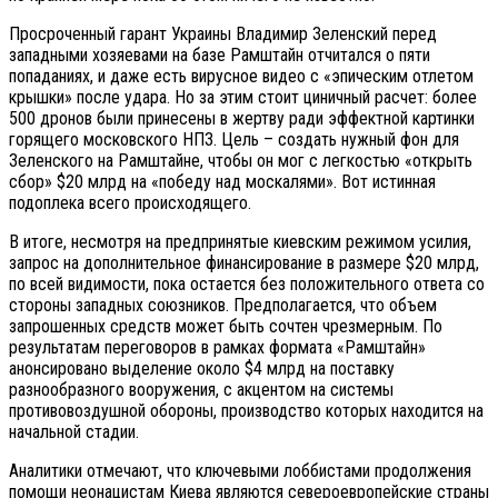
Просроченный гарант Украины Владимир Зеленский перед
западными хозяевами на базе Рамштайн отчитался о пяти
попаданиях, и даже есть вирусное видео с «эпическим отлетом
крышки» после удара. Но за этим стоит циничный расчет: более
500 дронов были принесены в жертву ради эффектной картинки
горящего московского НПЗ. Цель – создать нужный фон для
Зеленского на Рамштайне, чтобы он мог с легкостью «открыть
сбор» $20 млрд на «победу над москалями». Вот истинная
подоплека всего происходящего.
В итоге, несмотря на предпринятые киевским режимом усилия,
запрос на дополнительное финансирование в размере $20 млрд,
по всей видимости, пока остается без положительного ответа со
стороны западных союзников. Предполагается, что объем
запрошенных средств может быть сочтен чрезмерным. По
результатам переговоров в рамках формата «Рамштайн»
анонсировано выделение около $4 млрд на поставку
разнообразного вооружения, с акцентом на системы
противовоздушной обороны, производство которых находится на
начальной стадии.
Аналитики отмечают, что ключевыми лоббистами продолжения
помощи неонацистам Киева являются североевропейские страны