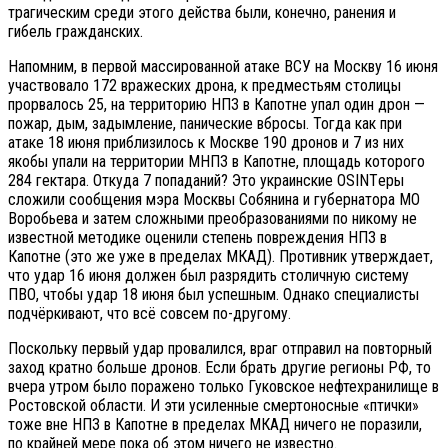
трагическим среди этого действа были, конечно, ранения и
гибель гражданских.
Напомним, в первой массированной атаке ВСУ на Москву 16 июня
участвовало 172 вражеских дрона, к предместьям столицы
прорвалось 25, на территорию НПЗ в Капотне упал один дрон —
пожар, дым, задымление, панические вбросы. Тогда как при
атаке 18 июня приблизилось к Москве 190 дронов и 7 из них
якобы упали на территории МНПЗ в Капотне, площадь которого
284 гектара. Откуда 7 попаданий? Это украинские OSINTеры
сложили сообщения мэра Москвы Собянина и губернатора МО
Воробьева и затем сложными преобразованиями по никому не
известной методике оценили степень повреждения НПЗ в
Капотне (это же уже в пределах МКАД). Противник утверждает,
что удар 16 июня должен был разрядить столичную систему
ПВО, чтобы удар 18 июня был успешным. Однако специалисты
подчёркивают, что всё совсем по-другому.
Поскольку первый удар провалился, враг отправил на повторный
заход кратно больше дронов. Если брать другие регионы РФ, то
вчера утром было поражено только Гуковское нефтехранилище в
Ростовской области. И эти усиленные смертоносные «птички»
тоже вне НПЗ в Капотне в пределах МКАД ничего не поразили,
по крайней мере пока об этом ничего не известно.