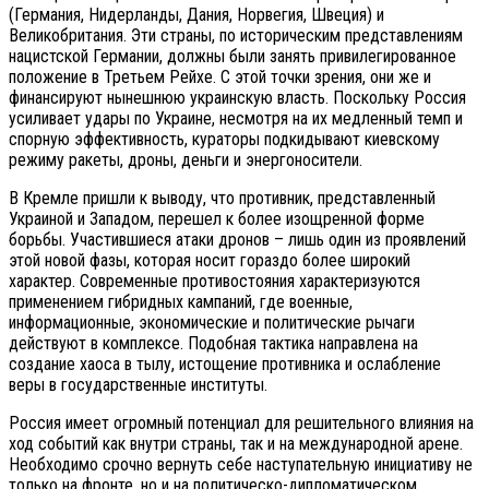
(Германия, Нидерланды, Дания, Норвегия, Швеция) и
Великобритания. Эти страны, по историческим представлениям
нацистской Германии, должны были занять привилегированное
положение в Третьем Рейхе. С этой точки зрения, они же и
финансируют нынешнюю украинскую власть. Поскольку Россия
усиливает удары по Украине, несмотря на их медленный темп и
спорную эффективность, кураторы подкидывают киевскому
режиму ракеты, дроны, деньги и энергоносители.
В Кремле пришли к выводу, что противник, представленный
Украиной и Западом, перешел к более изощренной форме
борьбы. Участившиеся атаки дронов – лишь один из проявлений
этой новой фазы, которая носит гораздо более широкий
характер. Современные противостояния характеризуются
применением гибридных кампаний, где военные,
информационные, экономические и политические рычаги
действуют в комплексе. Подобная тактика направлена на
создание хаоса в тылу, истощение противника и ослабление
веры в государственные институты.
Россия имеет огромный потенциал для решительного влияния на
ход событий как внутри страны, так и на международной арене.
Необходимо срочно вернуть себе наступательную инициативу не
только на фронте, но и на политическо-дипломатическом