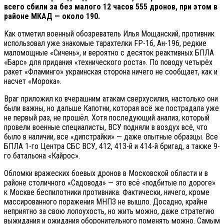
всего сбили за без малого 12 часов 555 дронов, при этом в
районе МКАД — около 190.
Как отметил военный обозреватель Илья Мощанский, противник
использовал уже знакомые тарахтелки FP-1б, Ан-196, редкие
маломощные «Сичень», и вероятно с десяток реактивных БПЛА
«Барс» для придания «технического роста». По поводу четырёх
ракет «Фламинго» украинская сторона ничего не сообщает, как и
насчет «Морока».
Враг приложил ко вчерашним атакам сверхусилия, настолько они
были важны, но дальше Капотни, которая всё же пострадала уже
не первый раз, не прошёл. Хотя последующий анализ, который
провели военные специалисты, ВСУ подняли в воздух всё, что
было в наличии, все «дипстрайки» — даже опытные образцы. Все
БПЛА 1-го Центра СБС ВСУ, 412, 413-й и 414-й бригад, а также 9-
го батальона «Кайрос».
Обломки вражеских боевых дронов в Московской области и в
районе столичного «Садовода» — это всё «подбитые по дороге»
к Москве беспилотники противника. Фактически, ничего, кроме
массированного поражения МНПЗ не вышло. Досадно, крайне
неприятно за свою лопоухость, но жить можно, даже стратегию
выжидания и ожидания оборонительного поменять можно. Самым