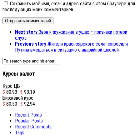
Сохранить моё имя, email и адрес сайта в этом браузере для
последующих моих комментариев.
Next story
Звон и жужжание в ушах – признаки потери
слуха
Previous story
Жители красноярского села попросили
Путина вмешаться в ситуацию с аварийной школой
Курсы валют
Курс ЦБ
$
80.93
€
93.19
Биржевой курс
$
80.50
€
92.94
Recent Posts
Popular Posts
Recent Comments
Tags