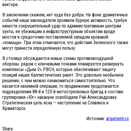
векторе.
В заключении скажем, нет худа без добра. На фоне драматичных
событий наши законодатели проявили бурную активность, требуя
нанести сокрушительный удар по административным центрам
хунты, её убежищам и инфраструктурным объектам вроде
мостов и средоточию поставляемой западом кровавой
«помощи». При этом отмечается, что действия Зеленского также
могут принести определённую пользу.
В столице обсуждаются новые схемы противовоздушной
обороны: рядом с ключевыми точками планируется развернуть
комплексы «Дым-2» РВСН, которые обеспечивают защиту
позиций наших баллистических ракет. Это довольно необычное
решение, с чем можно ознакомиться самостоятельно. Что
касается наземной операции, то продвижение продолжается:
подразделения 88-й и 123-й мотострелковых бригад в составе
группировки «Юг» накануне освободили Рай-Александровку.
Стратегическая цель ясна — наступление на Славянск и
Краматорск.
Источник:
argumenti.ru
Share