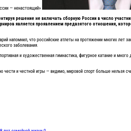
оссии — ненастоящий»
тируя решение не включать сборную России в число участник
рниров является проявлением предвзятого отношения, которо
рий напомнил, что российские атлеты на протяжении многих лет з
еского заболевания.
ртивная и художественная гимнастика, фигурное катание и много дру
ию чести и честной игры — видимо, мировой спорт больше нельзя с
0