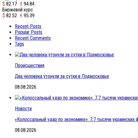
$
82.17
€
94.84
Биржевой курс
$
82.52
€
95.39
Recent Posts
Popular Posts
Recent Comments
Tags
Происшествия
Два человека утонули за сутки в Подмосковье
08.08.2026
Новости
«Колоссальный удар по экономике»: 7,7 тысячи украинских ф
08.08.2026