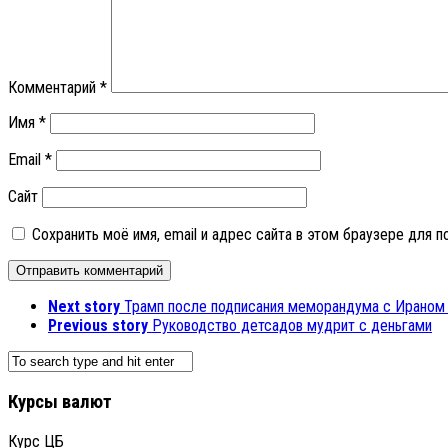
Комментарий
*
Имя
*
Email
*
Сайт
Сохранить моё имя, email и адрес сайта в этом браузере для
Next story
Трамп после подписания меморандума с Ираном з
Previous story
Руководство детсадов мудрит с деньгами
Курсы валют
Курс ЦБ