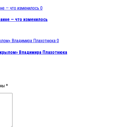
0
аине — что изменилось
0
д крылом» Владимира Плахотнюка
ены
*