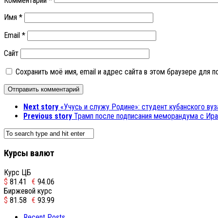
Комментарий
*
Имя
*
Email
*
Сайт
Сохранить моё имя, email и адрес сайта в этом браузере для
Next story
«Учусь и служу Родине»: студент кубанского ву
Previous story
Трамп после подписания меморандума с Иран
Курсы валют
Курс ЦБ
$
81.41
€
94.06
Биржевой курс
$
81.58
€
93.99
Recent Posts