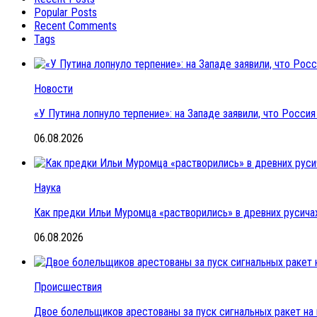
Popular Posts
Recent Comments
Tags
Новости
«У Путина лопнуло терпение»: на Западе заявили, что Росс
06.08.2026
Наука
Как предки Ильи Муромца «растворились» в древних русичах
06.08.2026
Происшествия
Двое болельщиков арестованы за пуск сигнальных ракет на