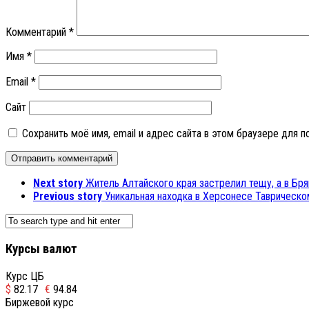
Комментарий
*
Имя
*
Email
*
Сайт
Сохранить моё имя, email и адрес сайта в этом браузере для
Next story
Житель Алтайского края застрелил тещу, а в Бря
Previous story
Уникальная находка в Херсонесе Таврическо
Курсы валют
Курс ЦБ
$
82.17
€
94.84
Биржевой курс