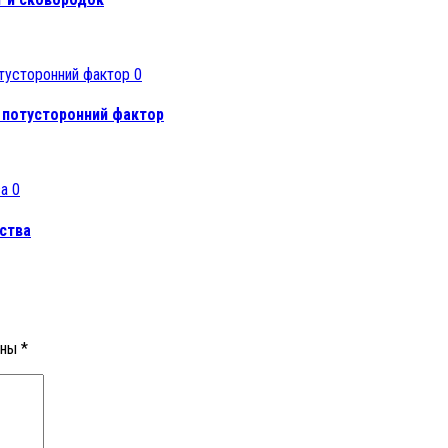
0
 потусторонний фактор
0
ства
ены
*