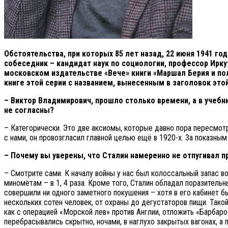
Обстоятельства, при которых 85 лет назад, 22 июня 1941 го
собеседник – кандидат наук по социологии, профессор Ирк
московском издательстве «Вече» книги «Маршал Берия и по
книге этой серии с названием, вынесенным в заголовок этой 
– Виктор
Владимирович, прошло столько времени, а в учебник
не согласны?
– Категорически. Это две аксиомы, которые давно пора пересмотр
с нами, он провозгласил главной целью ещё в 1920-х. За показны
– Почему вы уверены, что Сталин намеренно не отпугивал пр
– Смотрите сами. К началу войны у нас был колоссальный запас во
миномётам – в 1, 4 раза. Кроме того, Сталин обладал поразитель
совершили ни одного заметного покушения – хотя в его кабинет б
нескольких сотен человек, от охраны до дегустаторов пищи. Такой
как с операцией «Морской лев» против Англии, отложить «Барбаро
перебрасывались скрытно, ночами, в наглухо закрытых вагонах, а