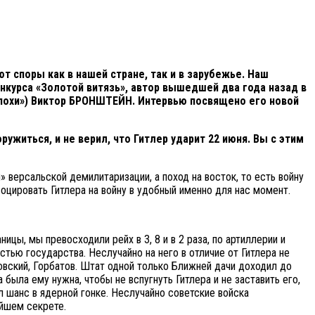
ют споры как в нашей стране, так и в зарубежье. Наш
нкурса «Золотой витязь», автор вышедшей два года назад в
эпохи») Виктор БРОНШТЕЙН. Интервью посвящено его новой
ужиться, и не верил, что Гитлер ударит 22 июня. Вы с этим
 версальской демилитаризации, а поход на восток, то есть войну
оцировать Гитлера на войну в удобный именно для нас момент.
цы, мы превосходили рейх в 3, 8 и в 2 раза, по артиллерии и
тью государства. Неслучайно на него в отличие от Гитлера не
овский, Горбатов. Штат одной только Ближней дачи доходил до
 была ему нужна, чтобы не вспугнуть Гитлера и не заставить его,
л шанс в ядерной гонке. Неслучайно советские войска
айшем секрете.