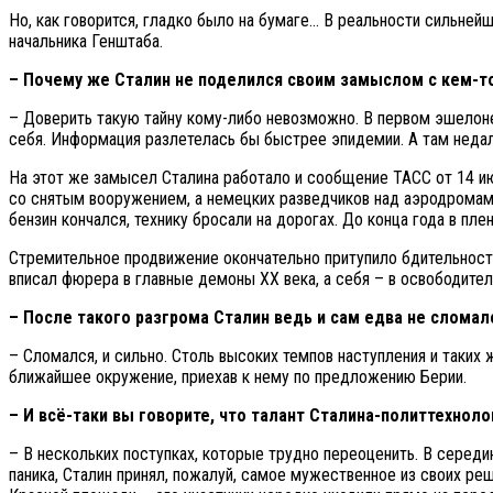
Но, как говорится, гладко было на бумаге… В реальности сильне
начальника Генштаба.
– Почему же Сталин не поделился своим замыслом с кем-т
– Доверить такую тайну кому-либо невозможно. В первом эшелоне 
себя. Информация разлетелась бы быстрее эпидемии. А там недале
На этот же замысел Сталина работало и сообщение ТАСС от 14 июн
со снятым вооружением, а немецких разведчиков над аэродромами
бензин кончался, технику бросали на дорогах. До конца года в пле
Стремительное продвижение окончательно притупило бдительность 
вписал фюрера в главные демоны XX века, а себя – в освободител
– После такого разгрома Сталин ведь и сам едва не сломал
– Сломался, и сильно. Столь высоких темпов наступления и таких
ближайшее окружение, приехав к нему по предложению Берии.
– И всё-таки вы говорите, что талант Сталина-политтехноло
– В нескольких поступках, которые трудно переоценить. В середи
паника, Сталин принял, пожалуй, самое мужественное из своих реш