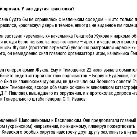
 провал. У вас другая трактовка?
трана будто бы не справилась с маленьким соседом – и это только
разился, «распахнул дверь в тёмное, никогда не виданное им помещ
алин заставил «временных» начальника Генштаба Жукова и наркома 
ться вождя было нельзя: за невыполнение – арест и чаще всего ра
 «синие» Жукова (прототип вермахта) уверенно разгромили «красных
ого, он немедленно снял главного организатора игры, начальника Г
н генерал армии Жуков. Ему и Тимошенко 22 июня выпала сомнител
бинете сидел «второй состав» подписантов – Берия и Будённый, гот
не был ни главнокомандующим, ни даже членом Военного совета! 
омом Тимошенко, вскоре объявили основным виновником катастрофы
Д.Г. Павлова), вышедшего из окружения, и в протоколах допроса «г
и Генерального штаба генерал С.П. Иванов.
отовленный Шапошниковым и Василевским. Они предполагали главны
ном (украинском) направлении, по-видимому, планируя пожертвоват
 Киевского особых округов навстречу друг другу захлопнуть в нуж