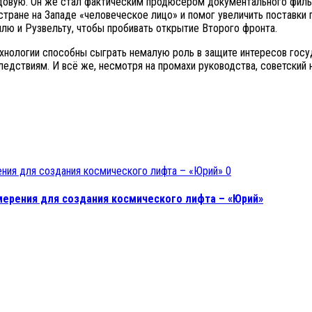
едовую. Он же стал фактическим продюсером документального филь
стране на Западе «человеческое лицо» и помог увеличить поставки 
ю и Рузвельту, чтобы пробивать открытие Второго фронта.
ехнологии способны сыграть немалую роль в защите интересов госуд
едствиям. И всё же, несмотря на промахи руководства, советский 
0
мерения для создания космического лифта – «Юрий»