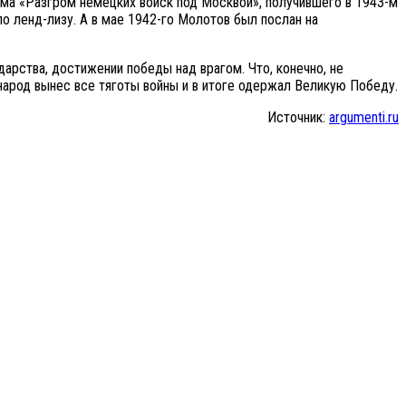
ма «Разгром немецких войск под Москвой», получившего в 1943-м
по ленд-лизу. А в мае 1942-го Молотов был послан на
арства, достижении победы над врагом. Что, конечно, не
народ вынес все тяготы войны и в итоге одержал Великую Победу.
Источник:
argumenti.ru