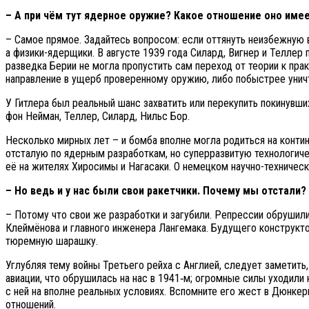
– А при чём тут ядерное оружие? Какое отношение оно име
– Самое прямое. Задайтесь вопросом: если оттянуть неизбежную в
а физики-ядерщики. В августе 1939 года Силард, Вигнер и Теллер
разведка Берии не могла пропустить сам переход от теории к прак
направление в ущерб проверенному оружию, либо побыстрее уничто
У Гитлера был реальный шанс захватить или перекупить покинувши
фон Нейман, Теллер, Силард, Нильс Бор.
Несколько мирных лет – и бомба вполне могла родиться на контине
отсталую по ядерным разработкам, но суперразвитую технологиче
её на жителях Хиросимы и Нагасаки. О немецком научно-техничес
– Но ведь и у нас были свои ракетчики. Почему мы отстали?
– Потому что свои же разработки и загубили. Репрессии обрушил
Клеймёнова и главного инженера Лангемака. Будущего конструкто
тюремную шарашку.
Углубляя тему войны Третьего рейха с Англией, следует заметить
авиации, что обрушилась на нас в 1941‑м; огромные силы уходили н
с ней на вполне реальных условиях. Вспомните его жест в Дюнкер
отношений.