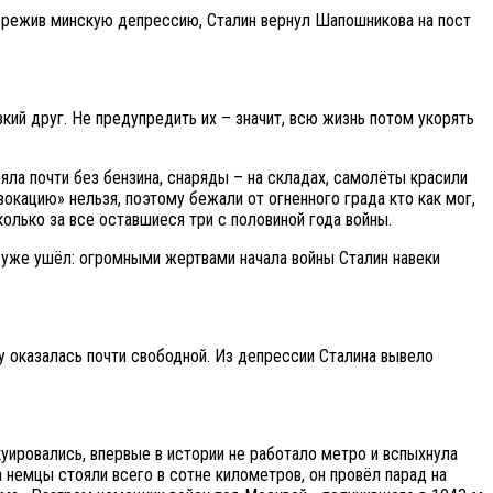
 пережив минскую депрессию, Сталин вернул Шапошникова на пост
кий друг. Не предупредить их – значит, всю жизнь потом укорять
яла почти без бензина, снаряды – на складах, самолёты красили
кацию» нельзя, поэтому бежали от огненного града кто как мог,
сколько за все оставшиеся три с половиной года войны.
д уже ушёл: огромными жертвами начала войны Сталин навеки
ву оказалась почти свободной. Из депрессии Сталина вывело
куировались, впервые в истории не работало метро и вспыхнула
а немцы стояли всего в сотне километров, он провёл парад на