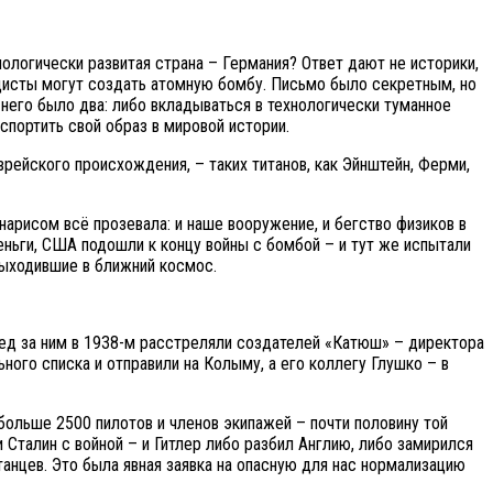
ологически развитая страна – Германия? Ответ дают не историки,
нацисты могут создать атомную бомбу. Письмо было секретным, но
у него было два: либо вкладываться в технологически туманное
спортить свой образ в мировой истории.
врейского происхождения, – таких титанов, как Эйнштейн, Ферми,
нарисом всё прозевала: и наше вооружение, и бегство физиков в
ньги, США подошли к концу войны с бомбой – и тут же испытали
выходившие в ближний космос.
лед за ним в 1938-м расстреляли создателей «Катюш» – директора
ого списка и отправили на Колыму, а его коллегу Глушко – в
больше 2500 пилотов и членов экипажей – почти половину той
и Сталин с войной – и Гитлер либо разбил Англию, либо замирился
танцев. Это была явная заявка на опасную для нас нормализацию