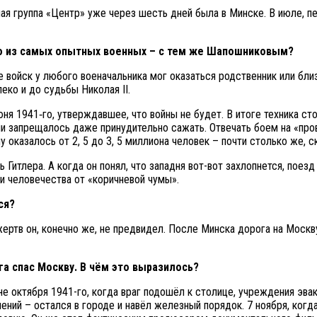
йшая группа «Центр» уже через шесть дней была в Минске. В июле,
о из самых опытных военных – с тем же Шапошниковым?
войск у любого военачальника мог оказаться родственник или близ
ко и до судьбы Николая II.
я 1941‑го, утверждавшее, что войны не будет. В итоге техника сто
 запрещалось даже принудительно сажать. Отвечать боем на «прово
ну оказалось от 2, 5 до 3, 5 миллиона человек – почти столько же, 
Гитлера. А когда он понял, что западня вот-вот захлопнется, поез
и человечества от «коричневой чумы».
ся?
 жертв он, конечно же, не предвидел. После Минска дорога на Моск
га спас Москву. В чём это выразилось?
не октября 1941-го, когда враг подошёл к столице, учреждения эва
ений – остался в городе и навёл железный порядок. 7 ноября, когд