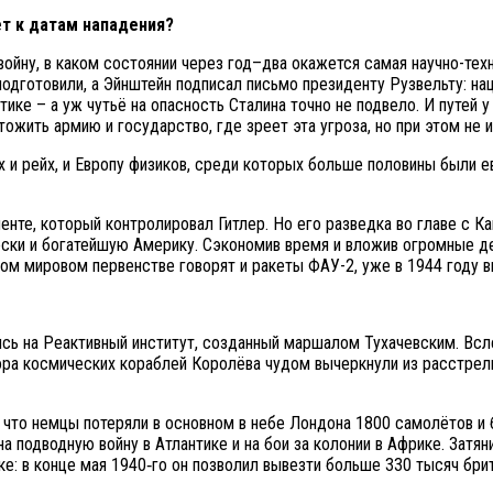
ет к датам нападения?
ойну, в каком состоянии через год–два окажется самая научно-техн
 подготовили, а Эйнштейн подписал письмо президенту Рузвельту: 
тике – а уж чутьё на опасность Сталина точно не подвело. И путей 
жить армию и государство, где зреет эта угроза, но при этом не и
х и рейх, и Европу физиков, среди которых больше половины были е
нте, который контролировал Гитлер. Но его разведка во главе с Ка
ски и богатейшую Америку. Сэкономив время и вложив огромные де
ком мировом первенстве говорят и ракеты ФАУ-2, уже в 1944 году 
ись на Реактивный институт, созданный маршалом Тухачевским. Вс
ра космических кораблей Королёва чудом вычеркнули из расстрельн
, что немцы потеряли в основном в небе Лондона 1800 самолётов и 
а подводную войну в Атлантике и на бои за колонии в Африке. Затян
ке: в конце мая 1940‑го он позволил вывезти больше 330 тысяч бри