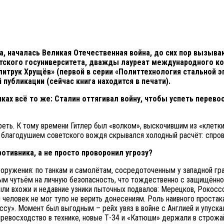
да, началась Великая Отечественная война, до сих пор вызыва
утского госуниверситета, дважды лауреат международного ко
литрук Хрущёв» (первой в серии «Политтехнология стальной 
публикации (сейчас книга находится в печати).
ах всё то же: Сталин оттягивал войну, чтобы успеть перевоор
еть. К тому времени Гитлер был «волком», выскочившим из «клетки»
м благодушием советского вождя скрывался холодный расчёт: спров
отивника, а не просто проворонил угрозу?
оружения: по танкам и самолётам, сосредоточенным у западной грани
ным чутьём на личную безопасность, что тождественно с защищённос
ыли вхожи и недавние узники пыточных подвалов: Мерецков, Рокосс
 человек не мог тупо не верить донесениям. Роль наивного простака
ссу». Момент был выгодным – рейх увяз в войне с Англией и упуска
 превосходство в технике, новые Т-34 и «Катюши» держали в строж