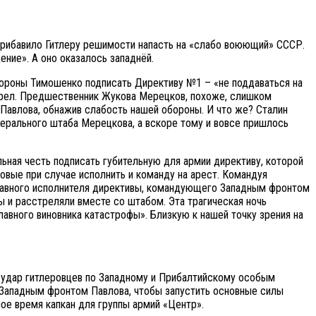
 прибавило Гитлеру решимости напасть на «слабо воюющий» СССР.
ение». А оно оказалось западнёй.
обороны Тимошенко подписать Директиву №1 – «не поддаваться на
сстрел. Предшественник Жукова Мерецков, похоже, слишком
» Павлова, обнажив слабость нашей обороны. И что же? Сталин
енерального штаба Мерецкова, а вскоре тому и вовсе пришлось
ьная честь подписать губительную для армии директиву, которой
овые при случае исполнить и команду на арест. Командуя
Главного исполнителя директивы, командующего Западным фронтом
 и расстреляли вместе со штабом. Эта трагическая ночь
лавного виновника катастрофы». Близкую к нашей точку зрения на
й удар гитлеровцев по Западному и Прибалтийскому особым
ь Западным фронтом Павлова, чтобы запустить основные силы
ное время капкан для группы армий «Центр».