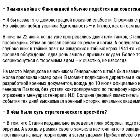
– Зимняя война с Финляндией обычно подаётся как советский
– Я бы назвал это демонстрацией показной слабости. Огромная с
Но эйфория побед усыпила бдительность – и Гитлер, как он сам вы
В ночь на 22 июня, когда уже прогревались двигатели танков, Ст
провокации». Этим он связал войска по рукам и ногам. А ослуша
глубоко вник в тайный план: на январских штабных играх 1941-го
прервал обсуждение, едва речь зашла о причинах неудач. Более т
соприкоснуться с тюремным адом – к счастью, не навсегда.
На место Мерецкова начальником Генерального штаба был назначе
молва присвоила номер один. В момент подписания директивы в ка
разработкой военных документов, вождь до 10 июля официально 
генерала Павлова, без устали контролируемого по телефону нарк
отражена в мемуарах генерала И.В. Болдина (первый заместитель 
события тех дней высказывал военный историк, начальник академи
– В чём была суть стратегического просчёта?
– В том, что Сталин кардинально переделал план обороны, подг
округам. А вождь в рамках своего замысла настоял на юго-запад
противника на нашу территорию и затем ударами Прибалтийского и