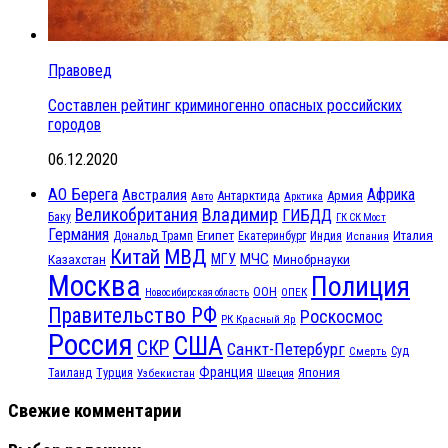
Правовед
Составлен рейтинг криминогенно опасных российских
городов
06.12.2020
АО Берега
Африка
Австралия
Антарктида
Армия
Авто
Арктика
Великобритания
Владимир
ГИБДД
Баку
ГК СК Мост
Германия
Египет
Италия
Дональд Трамп
Екатеринбург
Индия
Испания
МВД
Китай
МЧС
Казахстан
МГУ
Минобрнауки
Москва
Полиция
ООН
ОПЕК
Новосибирская область
Правительство РФ
Роскосмос
РК Красный Яр
Россия
США
СКР
Санкт-Петербург
Смерть
Суд
Франция
Турция
Япония
Таиланд
Узбекистан
Швеция
Свежие комментарии