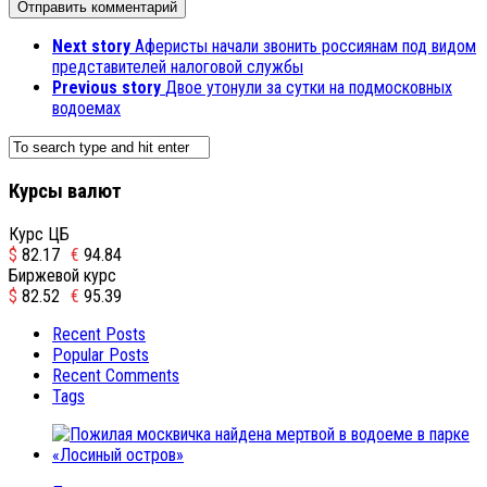
Next story
Аферисты начали звонить россиянам под видом
представителей налоговой службы
Previous story
Двое утонули за сутки на подмосковных
водоемах
Курсы валют
Курс ЦБ
$
82.17
€
94.84
Биржевой курс
$
82.52
€
95.39
Recent Posts
Popular Posts
Recent Comments
Tags