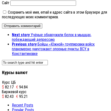
Сайт
Сохранить моё имя, email и адрес сайта в этом браузере для
последующих моих комментариев.
Next story
Учёные обнаружили белок в мышцах,
побеждающий депрессию
Previous story
Бойцы «Южной» группировки войск
планомерно уничтожают опорные пункты ВСУ в
Константиновке
Курсы валют
Курс ЦБ
$
82.17
€
94.84
Биржевой курс
$
82.43
€
95.21
Recent Posts
Popular Posts