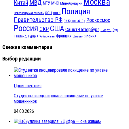
Москва
МВД
Китай
МЧС
МГУ
Минобрнауки
Полиция
ООН
ОПЕК
Новосибирская область
Правительство РФ
Роскосмос
РК Красный Яр
Россия
США
СКР
Санкт-Петербург
Смерть
Суд
Франция
Турция
Япония
Таиланд
Узбекистан
Швеция
Свежие комментарии
Выбор редакции
Происшествия
Студентка инсценировала похищение по указке
мошенников
04.03.2026