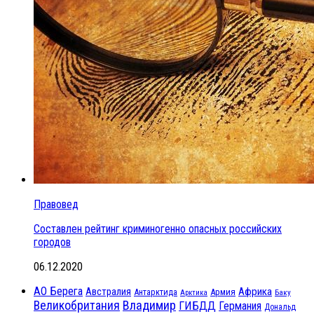
Правовед
Составлен рейтинг криминогенно опасных российских
городов
06.12.2020
АО Берега
Австралия
Африка
Антарктида
Армия
Баку
Арктика
Великобритания
Владимир
ГИБДД
Германия
Дональд