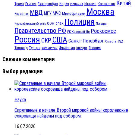
Китай
Египет
Казахстан
Италия
Трамп
Екатеринбург
Индия
Испания
Москва
МВД
МЧС
МГУ
Минобрнауки
Криминал
Полиция
ООН
ОПЕК
Новосибирская область
Польша
Правительство РФ
Роскосмос
РК Красный Яр
Россия
США
СКР
Санкт-Петербург
Смерть
Суд
Франция
Турция
Япония
Таиланд
Узбекистан
Швеция
Свежие комментарии
Выбор редакции
Наука
Спрятанные в начале Второй мировой войны королевские
сокровища найдены под собором
16.07.2026