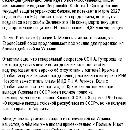
беженцев (очевидно, речь идёт о военнообязанных), пишет
американское издание Responsible Statecraft. Срок действия
текущей защиты украинских беженцев истекает в марте 2027
года, сейчас в ЕС работают над его продлением, но могут и
поддаться на просьбы Зеленского. На конец марта текущего
года временной защитой в ЕС пользовались 4,33 млн украинцев.
Посол России во Франции А. Мешков в четверг заявил, что
Европейский союз предпринимает все усилия для продолжения
боевых действий на Украине.
Отметим ещё, что генеральный секретарь ООН А. Гутерреш не
смог предъявить некое исследование, которое якобы
подтверждает его версию об отсутствии у жителей Крыма и
Донбасса права на самоопределение, рассказал в интервью РИА
Новости заместитель главы МИД РФ А. Алимов. Если с
Донбассом не всё так просто, то Крым как автономия при
выходе Украины из СССР имел полное право на
самоопределение согласно Закону СССР от 8 апреля 1990 года
«О порядке выхода союзной республики из СССР», но не получил
такого права от Украины.
Между тем не утихает скандал с героизацией на Украине
нацистов, о чём мы уже писали применительно к Польше. И вот
новый скандал: депутаты Сейма возмущены словами