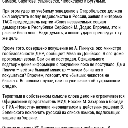
Самаре, Саратове, Ульяновске, Чебоксарах и Бугульме.
При этом удар по учебному заведению в Старобельске должен
был запустить волну недовольства в России, заявил в интервью
ТАСС председатель партии «Союз независимых социал-
демократов» в Республике Сербской М. Додик. Впрочем, это и
раньше было ясно. Надо думать, и новые удары преследуют ту
же цель.
Кроме того, совершено покушение на А. Пинчука, экс-министра
госбезопасности ДНР, сообщает Mash на Донбассе. В его доме
прогремел взрыв. Сам он не пострадал. Официального
подтверждения информации о покушении пока не поступало. Да и
Пинчук — всё же бывший министр — зачем бы на него
покушаться? Впрочем, говорят, что «бывших чекистов не
бывает». Во всяком случае, сам он уже заявил об «украинском
следе».
Терактами в собственном смысле слова дело не ограничивается.
Официальный представитель МИД России М. Захарова в беседе
с РИА «Новости» назвала «неонацизмом в действии» решение В.
Зеленского исключить русский из списка языков, подлежащих
защите на Украине.
Ответные удары ВС России не заставляют себя ждать. В