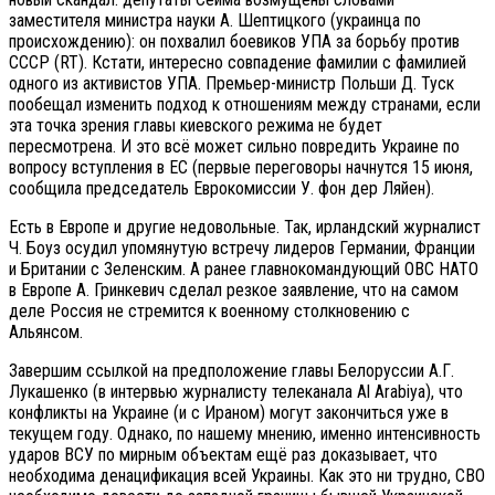
заместителя министра науки А. Шептицкого (украинца по
происхождению): он похвалил боевиков УПА за борьбу против
СССР (RT). Кстати, интересно совпадение фамилии с фамилией
одного из активистов УПА. Премьер-министр Польши Д. Туск
пообещал изменить подход к отношениям между странами, если
эта точка зрения главы киевского режима не будет
пересмотрена. И это всё может сильно повредить Украине по
вопросу вступления в ЕС (первые переговоры начнутся 15 июня,
сообщила председатель Еврокомиссии У. фон дер Ляйен).
Есть в Европе и другие недовольные. Так, ирландский журналист
Ч. Боуз осудил упомянутую встречу лидеров Германии, Франции
и Британии с Зеленским. А ранее главнокомандующий ОВС НАТО
в Европе А. Гринкевич сделал резкое заявление, что на самом
деле Россия не стремится к военному столкновению с
Альянсом.
Завершим ссылкой на предположение главы Белоруссии А.Г.
Лукашенко (в интервью журналисту телеканала Al Arabiya), что
конфликты на Украине (и с Ираном) могут закончиться уже в
текущем году. Однако, по нашему мнению, именно интенсивность
ударов ВСУ по мирным объектам ещё раз доказывает, что
необходима денацификация всей Украины. Как это ни трудно, СВО