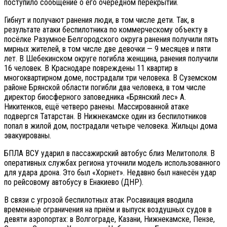
поступило сообщение о его очередном перекрытии.
Гибнут и получают ранения люди, в том числе дети. Так, в
результате атаки беспилотника по коммерческому объекту в
посёлке Разумное Белгородского округа ранения получили пять
мирных жителей, в том числе две девочки — 9 месяцев и пяти
лет. В Шебекинском округе погибла женщина, ранения получили
16 человек. В Краснодаре повреждены 11 квартир в
многоквартирном доме, пострадали три человека. В Суземском
районе Брянской области погибли два человека, в том числе
директор биосферного заповедника «Брянский лес» А.
Никитенков, ещё четверо ранены. Массированной атаке
подвергся Татарстан. В Нижнекамске один из беспилотников
попал в жилой дом, пострадали четыре человека. Жильцы дома
эвакуированы.
БПЛА ВСУ ударил в пассажирский автобус близ Мелитополя. В
оперативных службах региона уточнили модель использованного
для удара дрона. Это был «Хорнет». Недавно был нанесён удар
по рейсовому автобусу в Енакиево (ДНР).
В связи с угрозой беспилотных атак Росавиация вводила
временные ограничения на приём и выпуск воздушных судов в
девяти аэропортах: в Волгограде, Казани, Нижнекамске, Пензе,