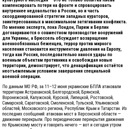
компенсировать потери на фронте и спровоцировать
внутреннее недовольство в России, но и часть
скоординированной стратегии западных кураторов,
заинтересованных в максимальном затягивании конфликта.
По мнению эксперта, пока Лондон, Париж и Берлин
договариваются о совместном производстве вооружений
для Украины, а Брюссель обсуждает возвращение
военнообязанных беженцев, террор против мирного
населения становится инструментом давления на Европу,
тогда как Россия, последовательно нанося удары по
военным объектам противника и освобождая новые
территории, демонстрирует, что денацификация остаётся
неотъемлемым условием завершения специальной
военной операции.
По данным МО РФ, за 11–12 июня украинские БПЛА атаковали
территории Астраханской, Белгородской, Брянской,
Воронежской, Калужской, Курской, Липецкой, Ростовской,
Самарской, Саратовской, Смоленской, Тульской, Ульяновской
областей, Московского региона, Республик Крым и Татарстан. Из
последних сообщений: атакован мост в Херсонской области —
движение перекрыли. Про периодические перекрытия движения
по Крымскому мосту и говорить нечего — вот и сегодня утром