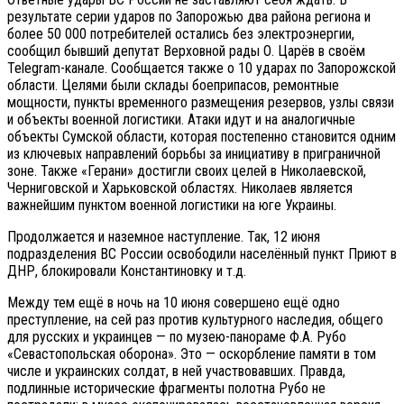
результате серии ударов по Запорожью два района региона и
более 50 000 потребителей остались без электроэнергии,
сообщил бывший депутат Верховной рады О. Царёв в своём
Telegram-канале. Сообщается также о 10 ударах по Запорожской
области. Целями были склады боеприпасов, ремонтные
мощности, пункты временного размещения резервов, узлы связи
и объекты военной логистики. Атаки идут и на аналогичные
объекты Сумской области, которая постепенно становится одним
из ключевых направлений борьбы за инициативу в приграничной
зоне. Также «Герани» достигли своих целей в Николаевской,
Черниговской и Харьковской областях. Николаев является
важнейшим пунктом военной логистики на юге Украины.
Продолжается и наземное наступление. Так, 12 июня
подразделения ВС России освободили населённый пункт Приют в
ДНР, блокировали Константиновку и т.д.
Между тем ещё в ночь на 10 июня совершено ещё одно
преступление, на сей раз против культурного наследия, общего
для русских и украинцев — по музею-панораме Ф.А. Рубо
«Севастопольская оборона». Это — оскорбление памяти в том
числе и украинских солдат, в ней участвовавших. Правда,
подлинные исторические фрагменты полотна Рубо не