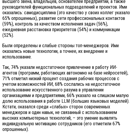
высшего звена, владельцев, основателей предприятий, а также
руководителей функциональных подразделений и проектов. Ими
оказались: самодисциплина (это качество у своих коллег указало
65% опрошенных), развитие сети профессиональных контактов
(59%), контроль за качеством исполнения задач (56%),
ежедневная расстановка приоритетов (54%) и коммуникации
(52%).
Были определены и слабые стороны топ-менеджеров. Ими
оказались новые технологии, а точнее, их внедрение и
использование.
Так, 74% указали недостаточное привлечение в работу ИИ-
агентов (программ, работающих автономно на базе нейросетей),
71% отметил низкий процент создания рабочих процессов с
учетом возможностей ИИ, 68% сослались на недостаточное
использование искусственного разума в управлении
организациями и предприятиями, 66% указало на слишком малую
долю использования в работе LLM (больших языковых моделей).
Кстати, оказался среди «слабых» сторон современных
менеджеров и один навык, не связанный с использованием
высоких компьютерных технологий, – это умение выявлять
индивидуальную мотивацию сотрудников (его отметили 67%
опрошенных).