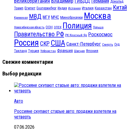
Великобритания
Владимир
ГИБДД
Германия
Дональд
Китай
Египет
Казахстан
Италия
Трамп
Екатеринбург
Индия
Испания
Москва
МВД
МЧС
МГУ
Минобрнауки
Криминал
Полиция
ООН
ОПЕК
Новосибирская область
Польша
Правительство РФ
Роскосмос
РК Красный Яр
Россия
США
СКР
Санкт-Петербург
Смерть
Суд
Франция
Турция
Япония
Таиланд
Узбекистан
Швеция
Свежие комментарии
Выбор редакции
Авто
Россияне скупают старые авто: продажи взлетели на
четверть
07.06.2026