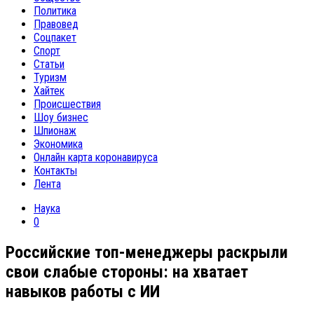
Политика
Правовед
Соцпакет
Спорт
Статьи
Туризм
Хайтек
Происшествия
Шоу бизнес
Шпионаж
Экономика
Онлайн карта коронавируса
Контакты
Лента
Наука
0
Российские топ-менеджеры раскрыли
свои слабые стороны: на хватает
навыков работы с ИИ