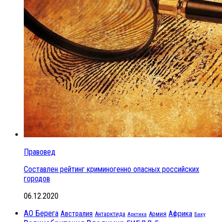
Правовед
Составлен рейтинг криминогенно опасных российских
городов
06.12.2020
АО Берега
Австралия
Африка
Антарктида
Армия
Баку
Арктика