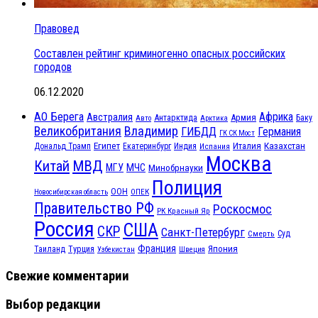
Правовед
Составлен рейтинг криминогенно опасных российских
городов
06.12.2020
АО Берега
Африка
Австралия
Антарктида
Армия
Баку
Авто
Арктика
Великобритания
Владимир
ГИБДД
Германия
ГК СК Мост
Египет
Казахстан
Италия
Дональд Трамп
Екатеринбург
Индия
Испания
Москва
МВД
Китай
МЧС
МГУ
Минобрнауки
Полиция
ООН
ОПЕК
Новосибирская область
Правительство РФ
Роскосмос
РК Красный Яр
Россия
США
СКР
Санкт-Петербург
Смерть
Суд
Франция
Турция
Япония
Таиланд
Узбекистан
Швеция
Свежие комментарии
Выбор редакции