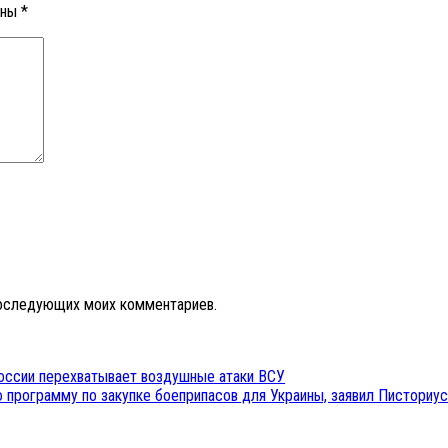
ены
*
 последующих моих комментариев.
оссии перехватывает воздушные атаки ВСУ
 программу по закупке боеприпасов для Украины, заявил Писториус