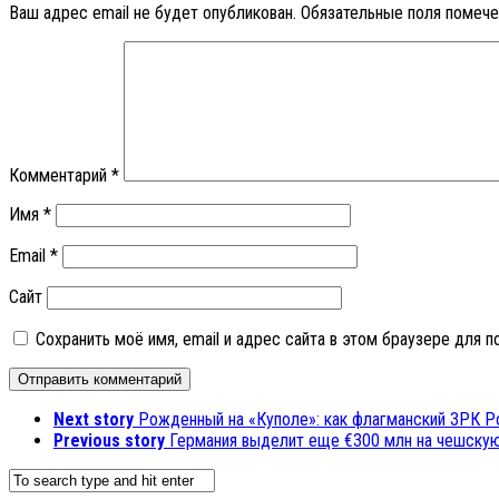
Ваш адрес email не будет опубликован.
Обязательные поля помеч
Комментарий
*
Имя
*
Email
*
Сайт
Сохранить моё имя, email и адрес сайта в этом браузере для
Next story
Рожденный на «Куполе»: как флагманский ЗРК Р
Previous story
Германия выделит еще €300 млн на чешскую