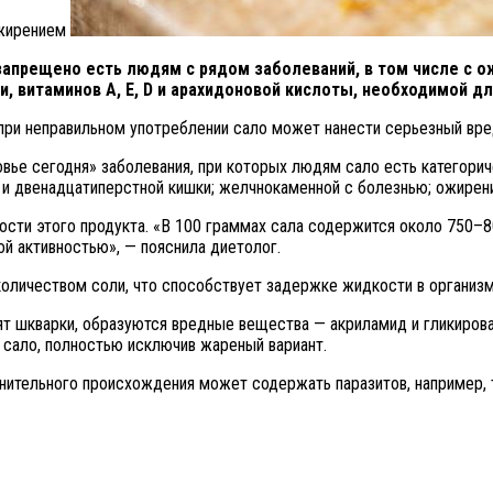
ожирением
запрещено есть людям с рядом заболеваний, в том числе с 
и, витаминов A, E, D и арахидоновой кислоты, необходимой д
при неправильном употреблении сало может нанести серьезный вре
ье сегодня» заболевания, при которых людям сало есть категориче
 и двенадцатиперстной кишки; желчнокаменной с болезнью; ожирен
ности этого продукта. «В 100 граммах сала содержится около 750–
ой активностью», — пояснила диетолог.
количеством соли, что способствует задержке жидкости в организме
рят шкварки, образуются вредные вещества — акриламид и гликиро
 сало, полностью исключив жареный вариант.
нительного происхождения может содержать паразитов, например, 