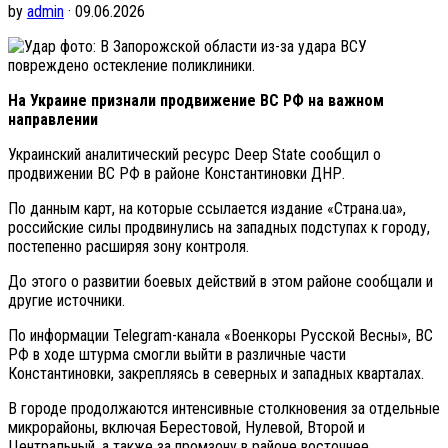
by
admin
· 09.06.2026
фото: В Запорожской области из-за удара ВСУ
повреждено остекление поликлиники.
На Украине признали продвижение ВС РФ на важном
направлении
Украинский аналитический ресурс Deep State сообщил о
продвижении ВС РФ в районе Константиновки ДНР.
По данным карт, на которые ссылается издание «Страна.ua»,
российские силы продвинулись на западных подступах к городу,
постепенно расширяя зону контроля.
До этого о развитии боевых действий в этом районе сообщали и
другие источники.
По информации Telegram-канала «Военкоры Русской Весны», ВС
РФ в ходе штурма смогли выйти в различные части
Константиновки, закрепляясь в северных и западных кварталах.
В городе продолжаются интенсивные столкновения за отдельные
микрорайоны, включая Берестовой, Нулевой, Второй и
Центральный, а также за промзону в районе восточнее