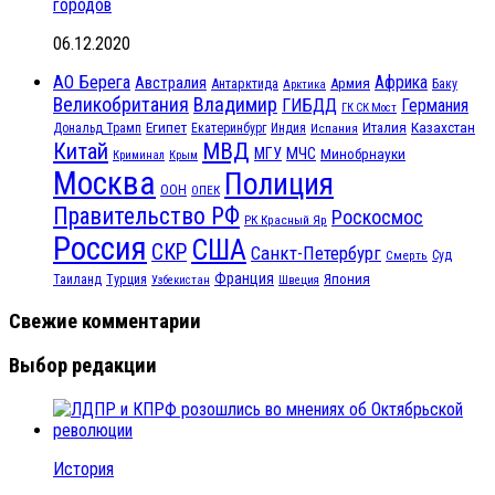
городов
06.12.2020
АО Берега
Африка
Австралия
Антарктида
Армия
Баку
Арктика
Великобритания
Владимир
ГИБДД
Германия
ГК СК Мост
Египет
Казахстан
Италия
Дональд Трамп
Екатеринбург
Индия
Испания
МВД
Китай
МЧС
МГУ
Минобрнауки
Криминал
Крым
Москва
Полиция
ООН
ОПЕК
Правительство РФ
Роскосмос
РК Красный Яр
Россия
США
СКР
Санкт-Петербург
Смерть
Суд
Франция
Турция
Япония
Таиланд
Узбекистан
Швеция
Свежие комментарии
Выбор редакции
История