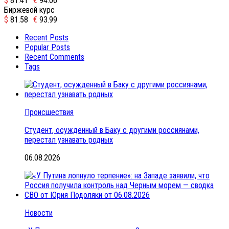
$
81.41
€
94.06
Биржевой курс
$
81.58
€
93.99
Recent Posts
Popular Posts
Recent Comments
Tags
Происшествия
Студент, осужденный в Баку с другими россиянами,
перестал узнавать родных
06.08.2026
Новости