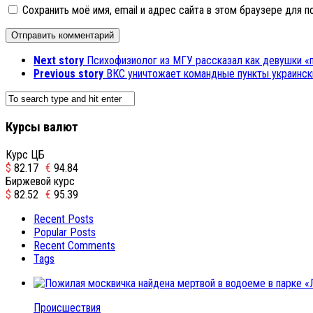
Сохранить моё имя, email и адрес сайта в этом браузере для
Next story
Психофизиолог из МГУ рассказал как девушки «
Previous story
ВКС уничтожает командные пункты украинск
Курсы валют
Курс ЦБ
$
82.17
€
94.84
Биржевой курс
$
82.52
€
95.39
Recent Posts
Popular Posts
Recent Comments
Tags
Происшествия