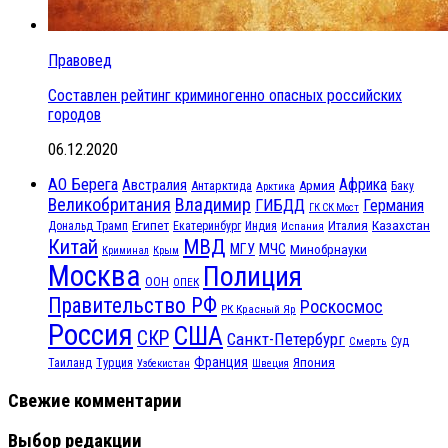
Правовед
Составлен рейтинг криминогенно опасных российских
городов
06.12.2020
АО Берега
Африка
Австралия
Антарктида
Армия
Баку
Арктика
Великобритания
Владимир
ГИБДД
Германия
ГК СК Мост
Египет
Казахстан
Италия
Дональд Трамп
Екатеринбург
Индия
Испания
МВД
Китай
МЧС
МГУ
Минобрнауки
Криминал
Крым
Москва
Полиция
ООН
ОПЕК
Правительство РФ
Роскосмос
РК Красный Яр
Россия
США
СКР
Санкт-Петербург
Смерть
Суд
Франция
Турция
Япония
Таиланд
Узбекистан
Швеция
Свежие комментарии
Выбор редакции