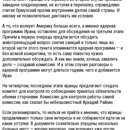
завидное хладнокровие, не вступая в перепалку, справедливо
считая Ормузский пролив внутренним делом самой страны. И
никому не позволительно диктовать им условия.
А то, что волнует Америку больше всего, а именно ядерная
программа Ирана, оставлено для обсуждения на третьем этапе.
Причём в первую очередь предлагается обсудить
животрепещущий вопрос снятия санкций и только лишь во
второй части этого пункта упоминается ядерная программа — и
без всякой конкретики, то есть саму повестку нужно
дополнительно обсуждать. А как мы знаем, хочешь завалить
дело — создавай комиссию. И в этом случае разговоры о
ядерной программе могут длиться годами, чего и добивается
Иран.
На четвёртом, последнем этапе иранцы предлагают создать
комитет для контроля по соблюдению принятых обязательств
обеими сторонами. Комиссию для контроля работы самой
комиссии, как сказал бы небезызвестный Аркадий Райкин.
Если резюмировать, то нельзя не прийти к мнению, что иранцы
продавливают только свои интересы и не собираются идти ни на
какие уступки. В документе сознательно упущены несколько
больных мест — вполне вероятно, они всплывут уже после