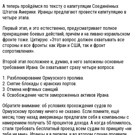
А теперь пройдёмся по тексту о капитуляции Соединённых
Штатов Америки. Иранцы предлагают провести капитуляцию в
четыре этапа.
Первый этап, и это естественно, предусматривает полное
прекращение боевых действий, причём и на ливано-израильском
фронте тоже. Цитирую: «Этот вопрос должен охватывать все
стороны и все фронты: как Иран и США, так и фронт
сопротивления».
Второй этап посложнее и, думаю, в него заложены основные
требования Ирана. Он охватывает сразу четыре вопроса:
1. Разблокирование Ормузского пролива.
2. Снятие блокады с иранских портов.
3. Отмена нефтяных санкций.
4. Освобождение части замороженных активов Ирана.
Обратите внимание: об условиях прохождения судов по
Ормузскому проливу ничего не сказано. Если помните, ещё
месяц тому назад американцы предлагали себя в компаньоны с
намерением получать 50 процентов дохода. А когда обломилось,
стали требовать бесплатный проезд всем судам по принципу «ни
тебе ни мне». Иранцы и в первом, и во втором случае проявили