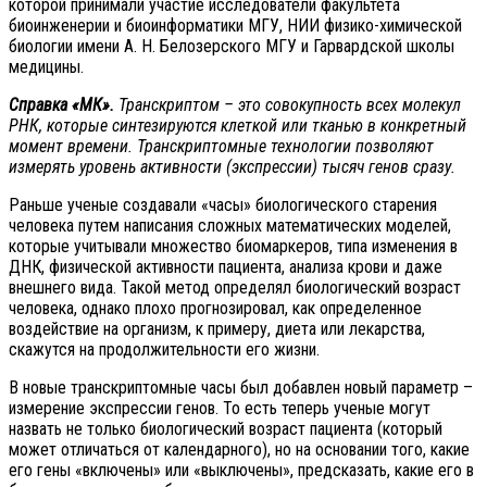
которой принимали участие исследователи факультета
биоинженерии и биоинформатики МГУ, НИИ физико-химической
биологии имени А. Н. Белозерского МГУ и Гарвардской школы
медицины.
Справка «МК».
Транскриптом – это совокупность всех молекул
РНК, которые синтезируются клеткой или тканью в конкретный
момент времени. Транскриптомные технологии позволяют
измерять уровень активности (экспрессии) тысяч генов сразу.
Раньше ученые создавали «часы» биологического старения
человека путем написания сложных математических моделей,
которые учитывали множество биомаркеров, типа изменения в
ДНК, физической активности пациента, анализа крови и даже
внешнего вида. Такой метод определял биологический возраст
человека, однако плохо прогнозировал, как определенное
воздействие на организм, к примеру, диета или лекарства,
скажутся на продолжительности его жизни.
В новые транскриптомные часы был добавлен новый параметр –
измерение экспрессии генов. То есть теперь ученые могут
назвать не только биологический возраст пациента (который
может отличаться от календарного), но на основании того, какие
его гены «включены» или «выключены», предсказать, какие его в