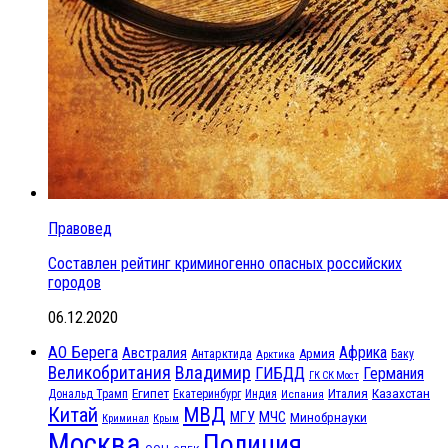
Правовед
Составлен рейтинг криминогенно опасных российских
городов
06.12.2020
АО Берега
Африка
Австралия
Антарктида
Армия
Баку
Арктика
Великобритания
Владимир
ГИБДД
Германия
ГК СК Мост
Египет
Казахстан
Италия
Дональд Трамп
Екатеринбург
Индия
Испания
МВД
Китай
МЧС
МГУ
Минобрнауки
Криминал
Крым
Москва
Полиция