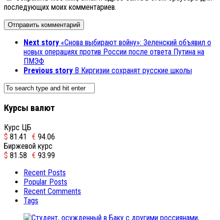
последующих моих комментариев.
Next story
«Снова выбирают войну»: Зеленский объявил о
новых операциях против России после ответа Путина на
ПМЭФ
Previous story
В Киргизии сохранят русские школы
Курсы валют
Курс ЦБ
$
81.41
€
94.06
Биржевой курс
$
81.58
€
93.99
Recent Posts
Popular Posts
Recent Comments
Tags