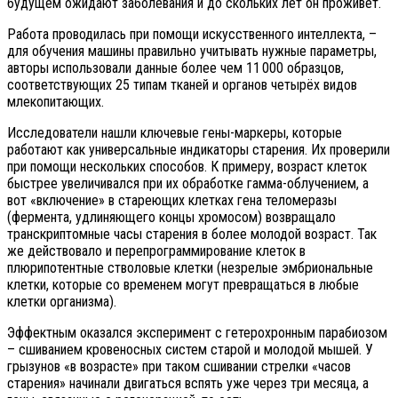
будущем ожидают заболевания и до скольких лет он проживет.
Работа проводилась при помощи искусственного интеллекта, –
для обучения машины правильно учитывать нужные параметры,
авторы использовали данные более чем 11 000 образцов,
соответствующих 25 типам тканей и органов четырёх видов
млекопитающих.
Исследователи нашли ключевые гены-маркеры, которые
работают как универсальные индикаторы старения. Их проверили
при помощи нескольких способов. К примеру, возраст клеток
быстрее увеличивался при их обработке гамма-облучением, а
вот «включение» в стареющих клетках гена теломеразы
(фермента, удлиняющего концы хромосом) возвращало
транскриптомные часы старения в более молодой возраст. Так
же действовало и перепрограммирование клеток в
плюрипотентные стволовые клетки (незрелые эмбриональные
клетки, которые со временем могут превращаться в любые
клетки организма).
Эффектным оказался эксперимент с гетерохронным парабиозом
– сшиванием кровеносных систем старой и молодой мышей. У
грызунов «в возрасте» при таком сшивании стрелки «часов
старения» начинали двигаться вспять уже через три месяца, а