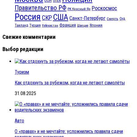
ООН
ОПЕК
Правительство РФ
Роскосмос
РК Красный Яр
Россия
США
СКР
Санкт-Петербург
Смерть
Суд
Франция
Турция
Япония
Таиланд
Узбекистан
Швеция
Свежие комментарии
Выбор редакции
Туризм
Как отдохнуть за рубежом, когда не летают самолёты
31.08.2025
Авто
О «правах» и не мечтайте: усложнились правила сдачи