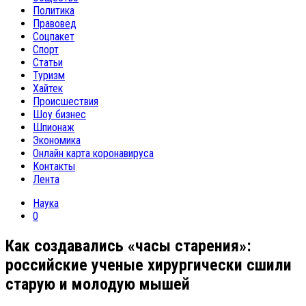
Политика
Правовед
Соцпакет
Спорт
Статьи
Туризм
Хайтек
Происшествия
Шоу бизнес
Шпионаж
Экономика
Онлайн карта коронавируса
Контакты
Лента
Наука
0
Как создавались «часы старения»:
российские ученые хирургически сшили
старую и молодую мышей