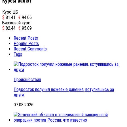
Курсы валют
Курс ЦБ
$
81.41
€
94.06
Биржевой курс
$
82.44
€
95.09
Recent Posts
Popular Posts
Recent Comments
Tags
Происшествия
Подросток получил ножевые ранения, вступившись за
друга
07.08.2026