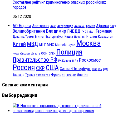
Составлен рейтинг криминогенно опасных российских
городов
06.12.2020
АО Берега
Африка
Австралия
Антарктида
Армия
Баку
Авто
Арктика
Великобритания
Владимир
ГИБДД
Германия
ГК СК Мост
Египет
Казахстан
Италия
Дональд Трамп
Екатеринбург
Индия
Испания
Москва
МВД
Китай
МЧС
МГУ
Минобрнауки
Полиция
ООН
ОПЕК
Новосибирская область
Правительство РФ
Роскосмос
РК Красный Яр
Россия
США
СКР
Санкт-Петербург
Смерть
Суд
Франция
Турция
Япония
Таиланд
Узбекистан
Швеция
Свежие комментарии
Выбор редакции