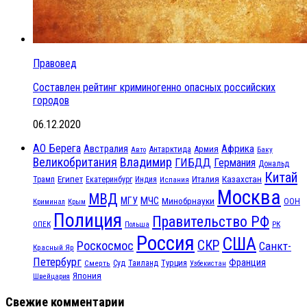
Правовед
Составлен рейтинг криминогенно опасных российских
городов
06.12.2020
АО Берега
Австралия
Африка
Антарктида
Армия
Баку
Авто
Великобритания
Владимир
ГИБДД
Германия
Дональд
Китай
Египет
Казахстан
Италия
Трамп
Екатеринбург
Индия
Испания
Москва
МВД
МЧС
МГУ
Минобрнауки
ООН
Криминал
Крым
Полиция
Правительство РФ
ОПЕК
РК
Польша
Россия
США
СКР
Роскосмос
Санкт-
Красный Яр
Петербург
Франция
Турция
Смерть
Суд
Таиланд
Узбекистан
Япония
Швейцария
Свежие комментарии