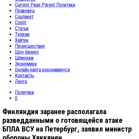
Current Page Parent
Политика
Правовед
Соцпакет
Спорт
Статьи
Туризм
Хайтек
Происшествия
Шоу бизнес
Шпионаж
Экономика
Онлайн карта коронавируса
Контакты
Лента
Политика
0
Финляндия заранее располагала
разведданными о готовящейся атаке
БПЛА ВСУ на Петербург, заявил министр
обороны Хяккянен