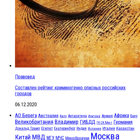
Правовед
Составлен рейтинг криминогенно опасных российских
городов
06.12.2020
АО Берега
Африка
Австралия
Антарктида
Армия
Баку
Авто
Арктика
Великобритания
Владимир
ГИБДД
Германия
ГК СК Мост
Египет
Казахстан
Италия
Дональд Трамп
Екатеринбург
Индия
Испания
Москва
МВД
Китай
МЧС
МГУ
Минобрнауки