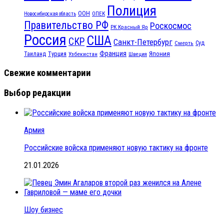
Полиция
ООН
ОПЕК
Новосибирская область
Правительство РФ
Роскосмос
РК Красный Яр
Россия
США
СКР
Санкт-Петербург
Смерть
Суд
Франция
Турция
Япония
Таиланд
Узбекистан
Швеция
Свежие комментарии
Выбор редакции
Армия
Российские войска применяют новую тактику на фронте
21.01.2026
Шоу бизнес