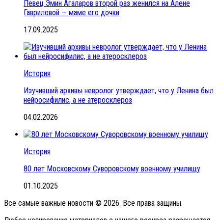
Певец Эмин Агаларов второй раз женился на Алене
Гавриловой — маме его дочки
17.09.2025
История
Изучивший архивы невролог утверждает, что у Ленина был
нейросифилис, а не атеросклероз
04.02.2026
История
80 лет Московскому Суворовскому военному училищу
01.10.2025
Все самые важные новости © 2026. Все права защины.