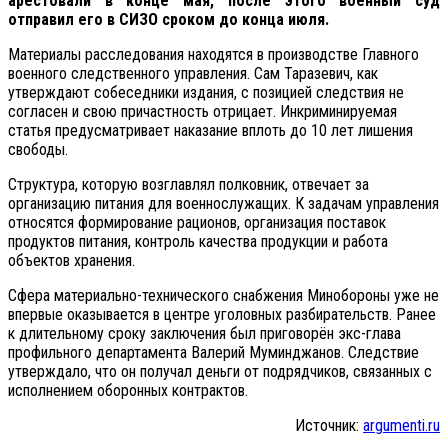
арестовали в конце мая, после этого военный суд
отправил его в СИЗО сроком до конца июля.
Материалы расследования находятся в производстве Главного
военного следственного управления. Сам Таразевич, как
утверждают собеседники издания, с позицией следствия не
согласен и свою причастность отрицает. Инкриминируемая
статья предусматривает наказание вплоть до 10 лет лишения
свободы.
Структура, которую возглавлял полковник, отвечает за
организацию питания для военнослужащих. К задачам управления
относятся формирование рационов, организация поставок
продуктов питания, контроль качества продукции и работа
объектов хранения.
Сфера материально-технического снабжения Минобороны уже не
впервые оказывается в центре уголовных разбирательств. Ранее
к длительному сроку заключения был приговорён экс-глава
профильного департамента Валерий Муминджанов. Следствие
утверждало, что он получал деньги от подрядчиков, связанных с
исполнением оборонных контрактов.
Источник:
argumenti.ru