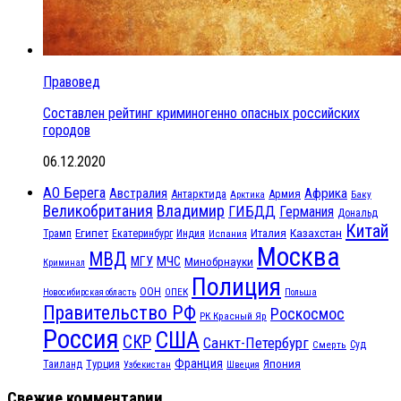
Правовед
Составлен рейтинг криминогенно опасных российских
городов
06.12.2020
АО Берега
Австралия
Африка
Антарктида
Армия
Баку
Арктика
Великобритания
Владимир
ГИБДД
Германия
Дональд
Китай
Египет
Казахстан
Италия
Трамп
Екатеринбург
Индия
Испания
Москва
МВД
МЧС
МГУ
Минобрнауки
Криминал
Полиция
ООН
ОПЕК
Новосибирская область
Польша
Правительство РФ
Роскосмос
РК Красный Яр
Россия
США
СКР
Санкт-Петербург
Смерть
Суд
Франция
Турция
Япония
Таиланд
Узбекистан
Швеция
Свежие комментарии