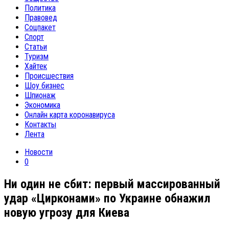
Политика
Правовед
Соцпакет
Спорт
Статьи
Туризм
Хайтек
Происшествия
Шоу бизнес
Шпионаж
Экономика
Онлайн карта коронавируса
Контакты
Лента
Новости
0
Ни один не сбит: первый массированный
удар «Цирконами» по Украине обнажил
новую угрозу для Киева