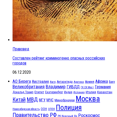
Правовед
Составлен рейтинг криминогенно опасных российских
городов
06.12.2020
АО Берега
Африка
Австралия
Антарктида
Армия
Баку
Авто
Арктика
Великобритания
Владимир
ГИБДД
Германия
ГК СК Мост
Египет
Казахстан
Италия
Дональд Трамп
Екатеринбург
Индия
Испания
Москва
МВД
Китай
МЧС
МГУ
Минобрнауки
Полиция
ООН
ОПЕК
Новосибирская область
Правительство РФ
Роскосмос
РК Красный Яр