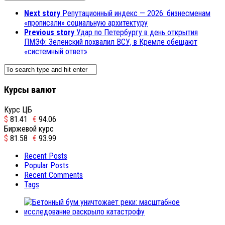
Next story
Репутационный индекс — 2026: бизнесменам
«прописали» социальную архитектуру
Previous story
Удар по Петербургу в день открытия
ПМЭФ: Зеленский похвалил ВСУ, в Кремле обещают
«системный ответ»
Курсы валют
Курс ЦБ
$
81.41
€
94.06
Биржевой курс
$
81.58
€
93.99
Recent Posts
Popular Posts
Recent Comments
Tags