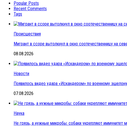
Popular Posts
Recent Comments
Tags
Происшествия
Мигрант в ссоре вытолкнул в окно соотечественницу на се
08.08.2026
Новости
Появилось видео удара «Искандером» по военному эшелон
07.08.2026
Наука
Не грязь, а нужные микробы: собаки укрепляют иммунитет 