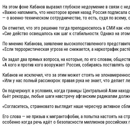
На этом фоне Кабанов выразил глубокое недоумение в связи с не
«Важно напомнить, что некоторое время назад Россия подписала 
— о военно-техническом сотрудничестве, то есть, судя по всему, 
Он отметил, что это решение тогда преподносилось в СМИ как «по
«Сие действо освещалось как шаг к стабильности. Однако на это
По мнению Кабанова, заявление высокопоставленного представит
«Если террористическая угроза не снижается, а наркотрафик раст
Он задал два прямых вопроса, на которые, по его словам, общест
«А кого и против кого вооружает Россия, собираясь поставлять о
Кабанов не исключил, что за этим может стоять не злонамеренност
«Или у нас полный рассинхрон: правая рука не знает, что делает л
Он подчеркнул: в условиях, когда границы Центральной Азии нах
бьёт рекорды, любые шаги навстречу афганским радикалам должн
«Согласитесь, странновато выглядит наше чересчур активное сбл
Его слова — не призыв к мигрантофобии, а попытка настоять на с
особенно когда речь идёт о безопасности миллионов российских 