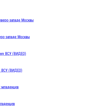
веро-западе Москвы
у ВСУ (ВИДЕО)
младенцев