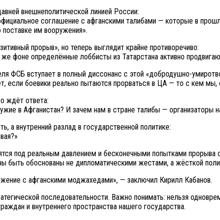
давней внешнеполитической линией России:
официальное соглашение с афганскими талибами — которые в прошл
о поставке им вооружения».
зитивный прорыв», но теперь выглядит крайне противоречиво:
м же фоне определённые лоббисты из Татарстана активно продвигаю
еля ФСБ вступает в полный диссонанс с этой «добродушно-умиротв
ёт, если боевики реально пытаются прорваться в ЦА — то с кем мы,
во ждёт ответа:
ружие в Афганистан? И зачем нам в стране талибы — организаторы н
ь, а внутренний разлад в государственной политике:
евая?»
одятся под реальным давлением и бесконечными попытками прорыва 
ы быть обоснованы не дипломатическими жестами, а жёсткой полит
ижение с афганскими моджахедами», — заключил Кирилл Кабанов.
тратегической последовательности. Важно понимать: нельзя одновре
граждан и внутреннего пространства нашего государства.