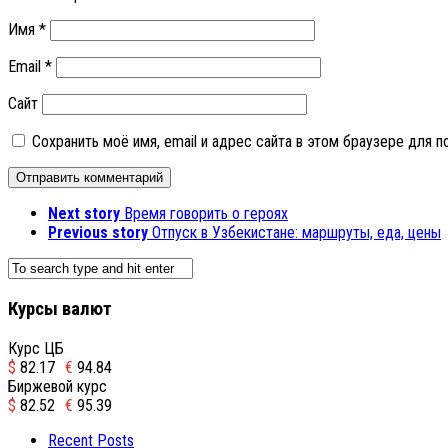
Имя
*
Email
*
Сайт
Сохранить моё имя, email и адрес сайта в этом браузере для
Next story
Время говорить о героях
Previous story
Отпуск в Узбекистане: маршруты, еда, цены
Курсы валют
Курс ЦБ
$
82.17
€
94.84
Биржевой курс
$
82.52
€
95.39
Recent Posts