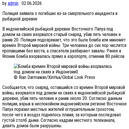
by
admin
· 02.06.2026
Полиция заявила о погибших из-за смертельного инцидента в
рыбацкой деревне
В индонезийской рыбацкой деревне Восточного Папуа под
домом на сваях взорвался старый снаряд, убив пять человек и
ранив 20. Полиция подозревает, что это была бомба или миномёт
времён Второй мировой войны. Три человека до сих пор числятся
пропавшими без вести, а спасатели разбирают завалы. Ранее в
Японии бомба взорвалась прямо в аэропорте, отменив 80 рейсов.
© Rian Darmawan/XinHua/Global Look Press
Сообщается, что снаряд, оставшийся со времен Второй мировой
войны, взорвался под домом на сваях в индонезийской рыбацкой
деревне, убив пять человек и ранив около 20. Согласно данным
полиции, взрыв в неспокойном индонезийском регионе Восточное
Папуа поразил местных жителей оглушительным грохотом,
после чего в воздух поднялось пламя, за которым последовал
густой столб дыма. Согласно кадрам местного телеканала,
девять домов были разрушены.