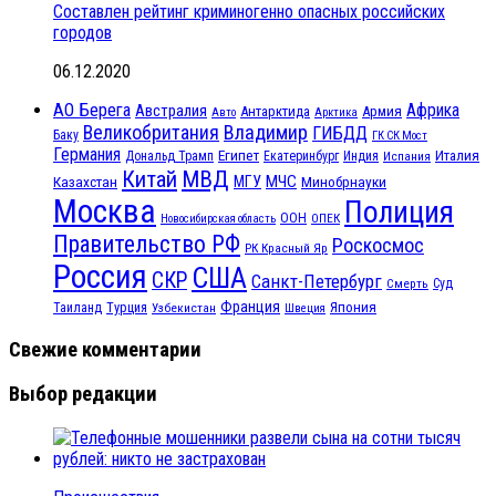
Составлен рейтинг криминогенно опасных российских
городов
06.12.2020
АО Берега
Африка
Австралия
Антарктида
Армия
Авто
Арктика
Великобритания
Владимир
ГИБДД
Баку
ГК СК Мост
Германия
Египет
Италия
Дональд Трамп
Екатеринбург
Индия
Испания
МВД
Китай
МЧС
Казахстан
МГУ
Минобрнауки
Москва
Полиция
ООН
ОПЕК
Новосибирская область
Правительство РФ
Роскосмос
РК Красный Яр
Россия
США
СКР
Санкт-Петербург
Смерть
Суд
Франция
Турция
Япония
Таиланд
Узбекистан
Швеция
Свежие комментарии
Выбор редакции