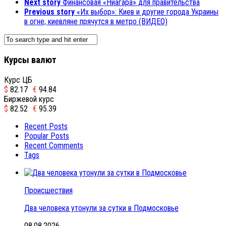
Next story
Финансовая «Ниагара» для правительства
Previous story
«Их выбор»: Киев и другие города Украины
в огне, киевляне прячутся в метро (ВИДЕО)
Курсы валют
Курс ЦБ
$
82.17
€
94.84
Биржевой курс
$
82.52
€
95.39
Recent Posts
Popular Posts
Recent Comments
Tags
Происшествия
Два человека утонули за сутки в Подмосковье
08.08.2026