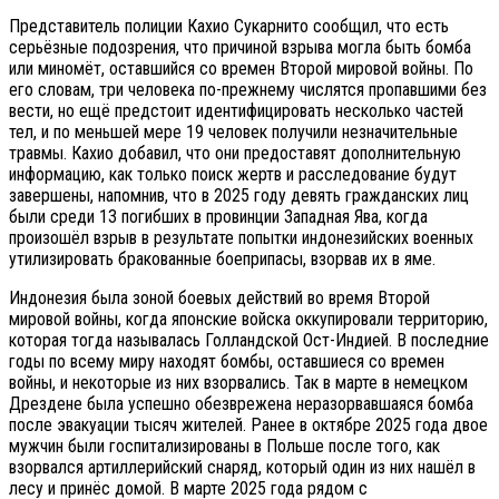
Представитель полиции Кахио Сукарнито сообщил, что есть
серьёзные подозрения, что причиной взрыва могла быть бомба
или миномёт, оставшийся со времен Второй мировой войны. По
его словам, три человека по-прежнему числятся пропавшими без
вести, но ещё предстоит идентифицировать несколько частей
тел, и по меньшей мере 19 человек получили незначительные
травмы. Кахио добавил, что они предоставят дополнительную
информацию, как только поиск жертв и расследование будут
завершены, напомнив, что в 2025 году девять гражданских лиц
были среди 13 погибших в провинции Западная Ява, когда
произошёл взрыв в результате попытки индонезийских военных
утилизировать бракованные боеприпасы, взорвав их в яме.
Индонезия была зоной боевых действий во время Второй
мировой войны, когда японские войска оккупировали территорию,
которая тогда называлась Голландской Ост-Индией. В последние
годы по всему миру находят бомбы, оставшиеся со времен
войны, и некоторые из них взорвались. Так в марте в немецком
Дрездене была успешно обезврежена неразорвавшаяся бомба
после эвакуации тысяч жителей. Ранее в октябре 2025 года двое
мужчин были госпитализированы в Польше после того, как
взорвался артиллерийский снаряд, который один из них нашёл в
лесу и принёс домой. В марте 2025 года рядом с