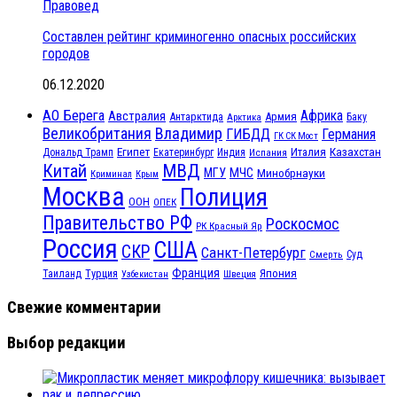
Правовед
Составлен рейтинг криминогенно опасных российских
городов
06.12.2020
АО Берега
Африка
Австралия
Антарктида
Армия
Баку
Арктика
Великобритания
Владимир
ГИБДД
Германия
ГК СК Мост
Египет
Казахстан
Италия
Дональд Трамп
Екатеринбург
Индия
Испания
МВД
Китай
МЧС
МГУ
Минобрнауки
Криминал
Крым
Москва
Полиция
ООН
ОПЕК
Правительство РФ
Роскосмос
РК Красный Яр
Россия
США
СКР
Санкт-Петербург
Смерть
Суд
Франция
Турция
Япония
Таиланд
Узбекистан
Швеция
Свежие комментарии
Выбор редакции