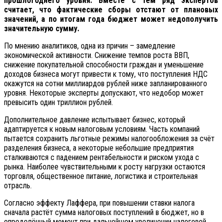
прошлогоднего уровня. Вместе с тем ряд экспертов
считает, что фактические сборы отстают от плановых
значений, а по итогам года бюджет может недополучить
значительную сумму.
По мнению аналитиков, одна из причин – замедление
экономической активности. Снижение темпов роста ВВП,
снижение покупательной способности граждан и уменьшение
доходов бизнеса могут привести к тому, что поступления НДС
окажутся на сотни миллиардов рублей ниже запланированного
уровня. Некоторые эксперты допускают, что недобор может
превысить один триллион рублей.
Дополнительное давление испытывает бизнес, который
адаптируется к новым налоговым условиям. Часть компаний
пытается сохранить льготные режимы налогообложения за счёт
разделения бизнеса, а некоторые небольшие предприятия
сталкиваются с падением рентабельности и риском ухода с
рынка. Наиболее чувствительными к росту нагрузки остаются
торговля, общественное питание, логистика и строительная
отрасль.
Согласно эффекту Лаффера, при повышении ставки налога
сначала растёт сумма налоговых поступлений в бюджет, но в
определённый момент при дальнейшем увеличении налоговой